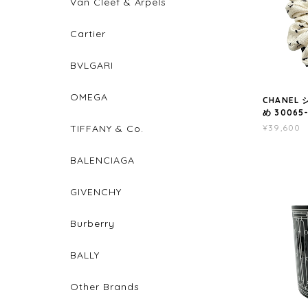
Van Cleef & Arpels
Cartier
BVLGARI
OMEGA
CHANEL
め 30065
TIFFANY & Co.
¥39,600
BALENCIAGA
GIVENCHY
Burberry
BALLY
Other Brands