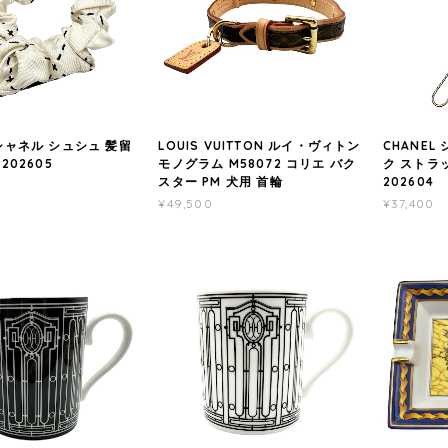
 シャネル シュシュ 髪留
LOUIS VUITTON ルイ・ヴィトン
CHANEL
-202605
モノグラム M58072 コリエ バク
ク ストラッ
スター PM 犬用 首輪
202604
¥49,500
¥37,400