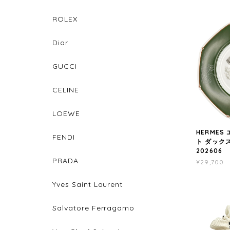
ROLEX
Dior
GUCCI
CELINE
LOEWE
HERMES
FENDI
ト ダックス
202606
PRADA
¥29,700
Yves Saint Laurent
Salvatore Ferragamo