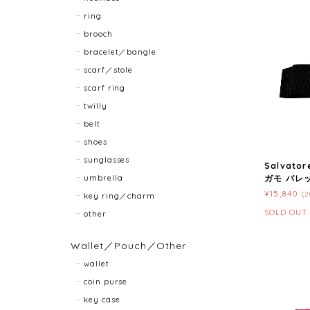
ring
brooch
bracelet／bangle
scarf／stole
scarf ring
twilly
belt
shoes
sunglasses
Salvato
umbrella
ガモ バレッタ
¥15,840
(
key ring／charm
SOLD OUT
other
Wallet／Pouch／Other
wallet
coin purse
key case