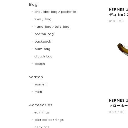
Bag
HERMES
shoulder bag／pochette
デコ No2 
2way bag
¥19,800
hand bag／tote bag
boston bag
backpack
bum bag
clutch bag
pouch
Watch
women
men
HERMES
Accesories
ァローホーン 
¥69,300
earrings
pierced earrings
necklace