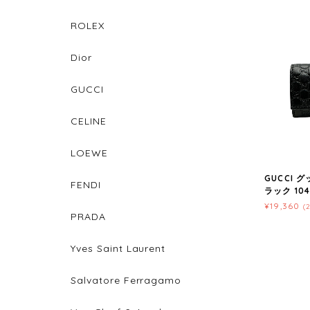
ROLEX
Dior
GUCCI
CELINE
LOEWE
GUCCI 
FENDI
ラック 104
¥19,360
(
PRADA
Yves Saint Laurent
Salvatore Ferragamo