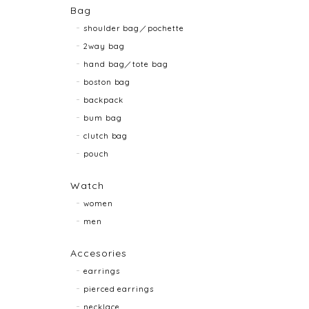
Bag
shoulder bag／pochette
2way bag
hand bag／tote bag
boston bag
backpack
bum bag
clutch bag
pouch
Watch
women
men
Accesories
earrings
pierced earrings
necklace