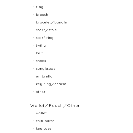
ring
brooch
bracelet／bangle
scarf／stole
scarf ring
twilly
belt
shoes
sunglasses
umbrella
key ring／charm
other
Wallet／Pouch／Other
wallet
coin purse
key case