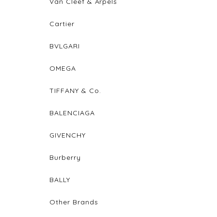
Van Cleef & Arpels
Cartier
BVLGARI
OMEGA
TIFFANY & Co.
BALENCIAGA
GIVENCHY
Burberry
BALLY
Other Brands