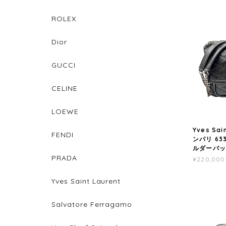
ROLEX
Dior
GUCCI
CELINE
LOEWE
Yves Sa
FENDI
ンパリ 63
ルダーバッグ
PRADA
¥220,000
Yves Saint Laurent
Salvatore Ferragamo