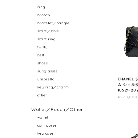
ring
brooch
bracelet／bangle
scarf／stole
scarf ring
twilly
belt
shoes
sunglasses
CHANEL
umbrella
ム ショル
key ring／charm
10521-20
other
¥220,000
Wallet／Pouch／Other
wallet
coin purse
key case