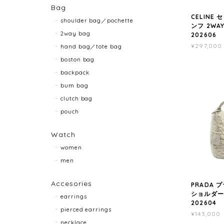
Bag
CELINE
shoulder bag／pochette
ンフ 2WA
2way bag
202606
¥297,000
hand bag／tote bag
boston bag
backpack
bum bag
clutch bag
pouch
Watch
women
men
Accesories
PRADA プ
ショルダーバ
earrings
202604
pierced earrings
¥143,000
necklace