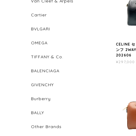
Van Cleef & Arpels
Cartier
BVLGARI
OMEGA
CELINE
ンフ 2WA
202606
TIFFANY & Co.
¥297,000
BALENCIAGA
GIVENCHY
Burberry
BALLY
Other Brands