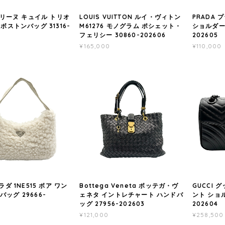
 セリーヌ キュイル トリオ
LOUIS VUITTON ルイ・ヴィトン
PRADA 
Yボストンバッグ 31316-
M61276 モノグラム ポシェット・
ショルダーバ
フェリシー 30860-202606
202605
¥165,000
¥110,000
ラダ 1NE515 ボア ワン
Bottega Veneta ボッテガ・ヴ
GUCCI グ
ッグ 29666-
ェネタ イントレチャート ハンドバ
ント ショル
ッグ 27956-202603
202604
¥121,000
¥258,500