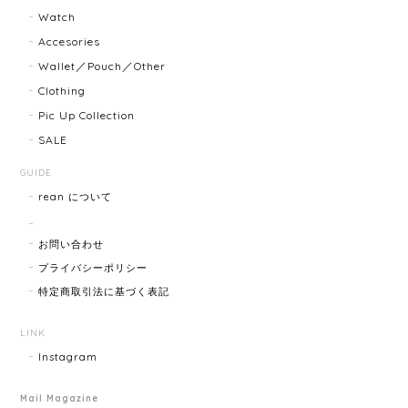
2025/07/08
Watch
Accesories
商品ページに小傷ありと記載されてましたが素人目に
Wallet／Pouch／Other
はぜんぜんわからずとても綺麗で素敵な時計でとても
Clothing
気にいりました。 いつも迅速な発送と綺麗な商品ばか
りなので安心して購入できます。ありがとうございま
Pic Up Collection
す。
SALE
GUIDE
rean について
HERMES エルメス ジャンボブレス 15872-202412
2025/07/05
お問い合わせ
プライバシーポリシー
特定商取引法に基づく表記
GUCCI グッチ ポールチェーンブレスレット 15742-202411
2025/07/04
LINK
Instagram
Mail Magazine
YVES SAINT LAURENT イヴサンローラン ラインストーン イヤリング ゴールド 11994-202311