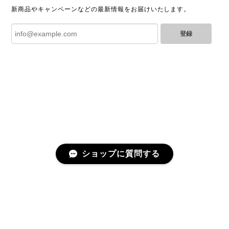
2025/06/28
新商品やキャンペーンなどの最新情報をお届けいたします。
登録
とても綺麗なお品でした✨ ありがとうございました！
GUCCI グッチ バンブー 巾着 2WAYバッグ ナイロン×エナメル ブラック 10758-202305
2025/06/27
直ぐに商品が届きました。迅速に対応して頂きありが
とうございます!お品の状態も良かったです。またご縁
がありましたら宜しくお願い致します。
ショップに質問する
Cartier カルティエ レザーショルダーバッグ 14156-202407
2025/06/17
迅速に対応してくださりありがとうございます！ 大変
美品なお品です✨ 大切に使わせて頂きます。 また機会
プライバシーポリシー
特定商取引法に基づく表記