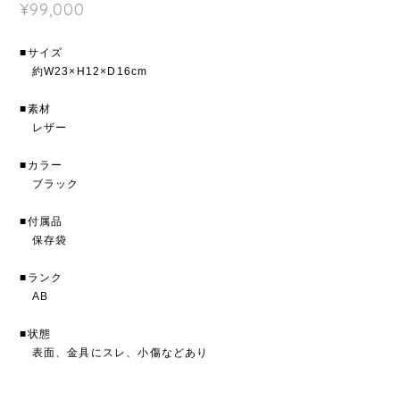
¥99,000
■サイズ
約W23×H12×D16cm
■素材
レザー
■カラー
ブラック
■付属品
保存袋
■ランク
AB
■状態
表面、金具にスレ、小傷などあり