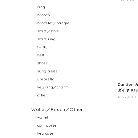
ring
brooch
bracelet／bangle
scarf／stole
scarf ring
twilly
belt
shoes
sunglasses
umbrella
Cartie
key ring／charm
ダイヤ K18
other
¥132,000
Wallet／Pouch／Other
wallet
coin purse
key case