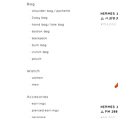
Bag
shoulder bag／pochette
HERMES
2way bag
ム ペガサスP
¥154,000
hand bag／tote bag
boston bag
backpack
bum bag
clutch bag
pouch
Watch
women
men
Accesories
earrings
HERMES
pierced earrings
ム PM 288
necklace
¥69,300