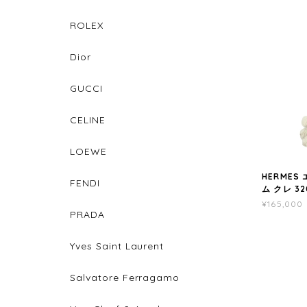
ROLEX
Dior
GUCCI
CELINE
LOEWE
HERMES
FENDI
ム クレ 32
¥165,000
PRADA
Yves Saint Laurent
Salvatore Ferragamo