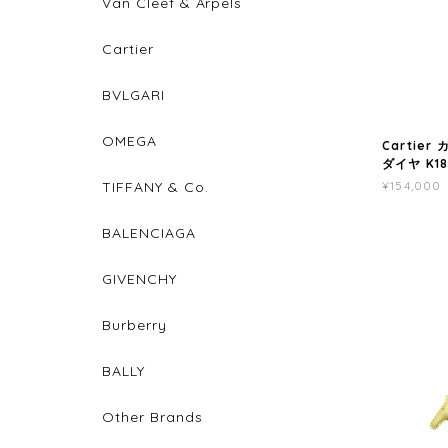
Van Cleef & Arpels
Cartier
BVLGARI
OMEGA
Cartie
ダイヤ K18
TIFFANY & Co.
¥154,000
BALENCIAGA
GIVENCHY
Burberry
BALLY
Other Brands