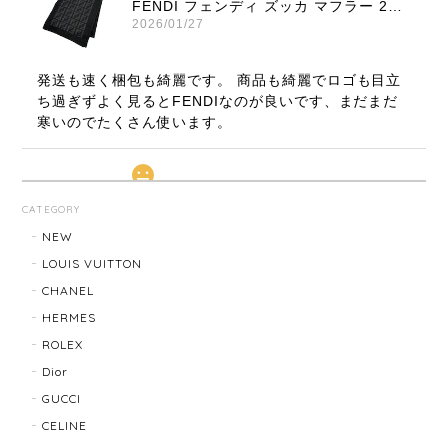
FENDI フェンディ ズッカ マフラー 22816-202512
2026/01/27
発送も速く梱包も綺麗です。 商品も綺麗でロゴも目立
ち過ぎずよく見るとFENDIなのが良いです、まだまだ
寒いのでたくさん使います。
LOUIS VUITTON ルイ・ヴィトン サンチュール ベルト 20031-202505
CATEGORY
2026/01/10
NEW
LOUIS VUITTON
CHANEL
TIFFANY & Co. ティファニー ローマンクロス ネックレス 16762-202412
HERMES
2025/11/29
ROLEX
Dior
発送も早く、梱包もしっかりされており、商品も美品
GUCCI
でした！ありがとうございました。また機会ありまし
CELINE
たら利用させていただきたいと思いました🙇‍♀️