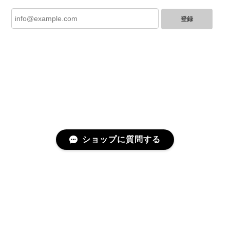
登録
とても綺麗なお品でした✨ ありがとうございました！
GUCCI グッチ バンブー 巾着 2WAYバッグ ナイロン×エナメル ブラック 10758-202305
2025/06/27
直ぐに商品が届きました。迅速に対応して頂きありが
とうございます!お品の状態も良かったです。またご縁
がありましたら宜しくお願い致します。
ショップに質問する
Cartier カルティエ レザーショルダーバッグ 14156-202407
2025/06/17
迅速に対応してくださりありがとうございます！ 大変
美品なお品です✨ 大切に使わせて頂きます。 また機会
プライバシーポリシー
特定商取引法に基づく表記
がありましたらよろしくお願いします。