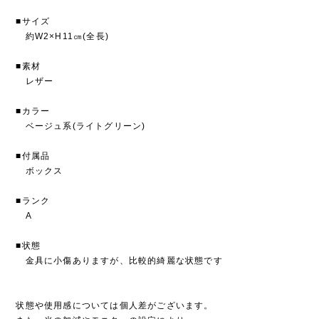
■サイズ
約W2×H11㎝(全長)
■素材
レザー
■カラー
ベージュ系(ライトグリーン)
■付属品
ボックス
■ランク
A
■状態
金具に小傷ありますが、比較的綺麗な状態です
状態や使用感については個人差がございます。