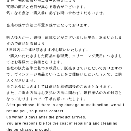
また、光の加減やモニターの設定により
実際の商品と色目が異なる場合がございます。
気になる点はご購入前に必ずお問い合わせくださいませ。
当店の採寸方法は平置き採寸となっております。
購入後万が一、破損・故障などがございました場合、返金いたしま
すので商品到着日より
3日以内にご連絡頂きます様お願いいたします。
ご購入いただきました商品の修理費、クリーニング費用につきまし
てはお客様のご負担となります。
当社の販売基準に基づき検品し、販売させていただいておりますの
で、ヴィンテージ商品ということをご理解いただいたうえで、ご購
入くださいませ。
※ご返金につきましては商品到着確認後のご返金となります。
また、ご返金方法はお支払い方法に問わず、銀行振込のみの対応と
なっておりますのでご了承お願いいたします。
After purchase, if there is any damage or malfunction, we will
refund you, so please contact
us within 3 days after the product arrives.
You are responsible for the cost of repairing and cleaning
the purchased product.