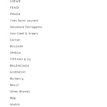
LOEWE
FENDI
TIFFANY＆Co. ティファニー グルーブドウィズ リング K18×SLV 12202-202312
PRADA
2025/10/06
Yves Saint Laurent
Salvatore Ferragamo
もう少し大きなサイズが良かったかな？
Van Cleef & Arpels
Cartier
BVLGARI
BALLY バリー ２WAYショルダーバッグ 17804-202502
OMEGA
2025/08/29
TIFFANY & Co.
BALENCIAGA
迅速に対応してくださり、ありがとうございます。 品
GIVENCHY
物の状態も良く、満足しております🥰 また機会があり
ましたらよろしくお願いします！
Burberry
BALLY
Other Brands
FENDI フェンディ 3060L レディースウォッチ 17466-202502
Bag
2025/07/08
Watch