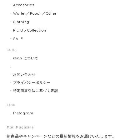
Accesories
商品ページに小傷ありと記載されてましたが素人目に
Wallet／Pouch／Other
はぜんぜんわからずとても綺麗で素敵な時計でとても
Clothing
気にいりました。 いつも迅速な発送と綺麗な商品ばか
りなので安心して購入できます。ありがとうございま
Pic Up Collection
す。
SALE
GUIDE
rean について
HERMES エルメス ジャンボブレス 15872-202412
2025/07/05
お問い合わせ
プライバシーポリシー
特定商取引法に基づく表記
GUCCI グッチ ポールチェーンブレスレット 15742-202411
2025/07/04
LINK
Instagram
Mail Magazine
YVES SAINT LAURENT イヴサンローラン ラインストーン イヤリング ゴールド 11994-202311
2025/06/28
新商品やキャンペーンなどの最新情報をお届けいたします。