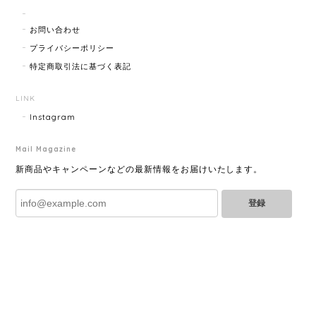
商品ページに小傷ありと記載されてましたが素人目に
お問い合わせ
はぜんぜんわからずとても綺麗で素敵な時計でとても
気にいりました。 いつも迅速な発送と綺麗な商品ばか
プライバシーポリシー
りなので安心して購入できます。ありがとうございま
特定商取引法に基づく表記
す。
LINK
Instagram
HERMES エルメス ジャンボブレス 15872-202412
2025/07/05
Mail Magazine
新商品やキャンペーンなどの最新情報をお届けいたします。
登録
GUCCI グッチ ポールチェーンブレスレット 15742-202411
2025/07/04
YVES SAINT LAURENT イヴサンローラン ラインストーン イヤリング ゴールド 11994-202311
2025/06/28