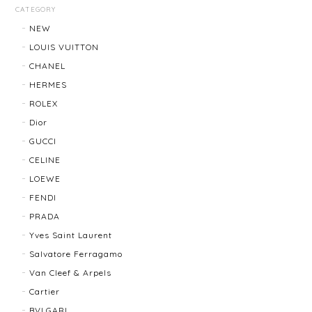
FENDI フェンディ ズッカ マフラー 22816-202512
CATEGORY
2026/01/27
NEW
LOUIS VUITTON
発送も速く梱包も綺麗です。 商品も綺麗でロゴも目立
CHANEL
ち過ぎずよく見るとFENDIなのが良いです、まだまだ
寒いのでたくさん使います。
HERMES
ROLEX
Dior
LOUIS VUITTON ルイ・ヴィトン サンチュール ベルト 20031-202505
GUCCI
2026/01/10
CELINE
LOEWE
FENDI
TIFFANY & Co. ティファニー ローマンクロス ネックレス 16762-202412
PRADA
2025/11/29
Yves Saint Laurent
Salvatore Ferragamo
発送も早く、梱包もしっかりされており、商品も美品
Van Cleef & Arpels
でした！ありがとうございました。また機会ありまし
Cartier
たら利用させていただきたいと思いました🙇‍♀️
BVLGARI