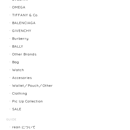
OMEGA
TIFFANY & Co.
TIFFANY＆Co. ティファニー グルーブドウィズ リング K18×SLV 12202-202312
2025/10/06
BALENCIAGA
GIVENCHY
もう少し大きなサイズが良かったかな？
Burberry
BALLY
Other Brands
BALLY バリー ２WAYショルダーバッグ 17804-202502
Bag
2025/08/29
Watch
Accesories
迅速に対応してくださり、ありがとうございます。 品
Wallet／Pouch／Other
物の状態も良く、満足しております🥰 また機会があり
Clothing
ましたらよろしくお願いします！
Pic Up Collection
SALE
FENDI フェンディ 3060L レディースウォッチ 17466-202502
GUIDE
2025/07/08
rean について