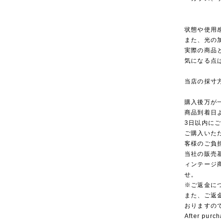
状態や使用
また、光の
実際の商品
気になる点
当店の採寸
購入後万が
商品到着日
3日以内に
ご購入いた
客様のご負
当社の販売
ィンテージ
せ。
※ご返金に
また、ご返
おりますの
After purch