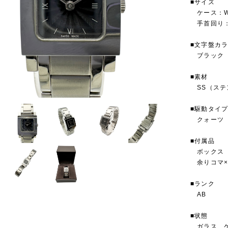
■サイズ
ケース：W
手首回り：
■文字盤カ
ブラック
■素材
SS（ステ
■駆動タイ
クォーツ
■付属品
ボックス
余りコマ×
■ランク
AB
■状態
ガラス、ケ