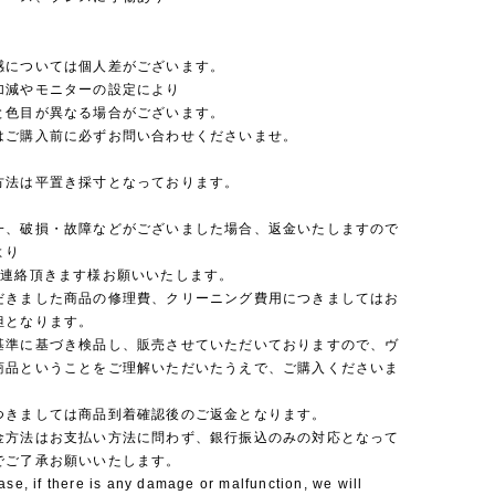
感については個人差がございます。
加減やモニターの設定により
と色目が異なる場合がございます。
はご購入前に必ずお問い合わせくださいませ。
方法は平置き採寸となっております。
一、破損・故障などがございました場合、返金いたしますので
より
ご連絡頂きます様お願いいたします。
だきました商品の修理費、クリーニング費用につきましてはお
担となります。
基準に基づき検品し、販売させていただいておりますので、ヴ
商品ということをご理解いただいたうえで、ご購入くださいま
つきましては商品到着確認後のご返金となります。
金方法はお支払い方法に問わず、銀行振込のみの対応となって
でご了承お願いいたします。
ase, if there is any damage or malfunction, we will