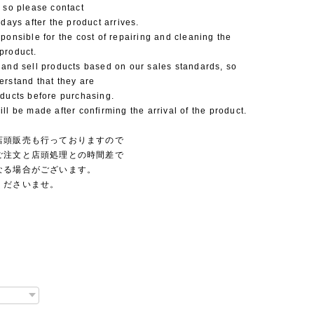
 so please contact
 days after the product arrives.
ponsible for the cost of repairing and cleaning the
product.
 and sell products based on our sales standards, so
erstand that they are
oducts before purchasing.
ll be made after confirming the arrival of the product.
店頭販売も行っておりますので
ご注文と店頭処理との時間差で
なる場合がございます。
くださいませ。