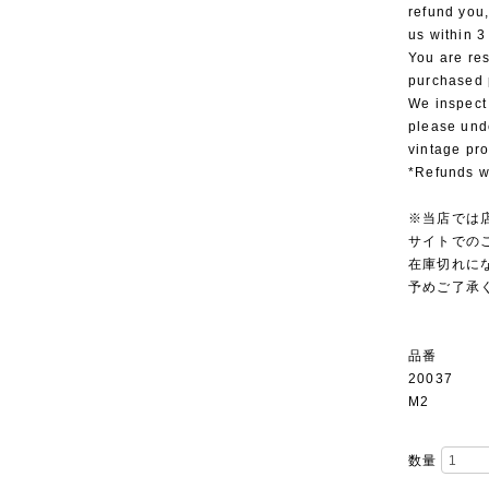
refund you,
us within 3
You are res
purchased 
We inspect
please und
vintage pr
*Refunds wi
※当店では
サイトでの
在庫切れに
予めご了承
品番
20037
M2
数量