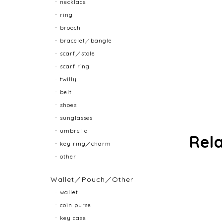
necklace
ring
brooch
bracelet／bangle
scarf／stole
scarf ring
twilly
belt
shoes
sunglasses
umbrella
Rel
key ring／charm
other
Wallet／Pouch／Other
wallet
coin purse
key case