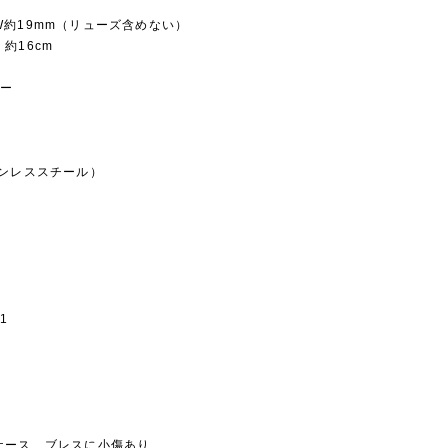
約19mm（リューズ含めない）
約16cm
ラー
ンレススチール）
プ
1
ース、ブレスに小傷あり