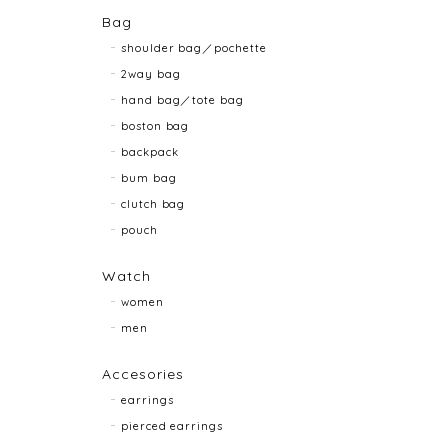
Bag
shoulder bag／pochette
2way bag
hand bag／tote bag
boston bag
backpack
bum bag
clutch bag
pouch
Watch
women
men
Accesories
earrings
pierced earrings