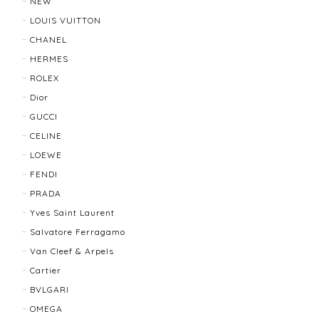
NEW
LOUIS VUITTON
CHANEL
TIFFANY & Co. ティファニー ローマンクロス ネックレス 16762-202412
HERMES
2025/11/29
ROLEX
Dior
発送も早く、梱包もしっかりされており、商品も美品
GUCCI
でした！ありがとうございました。また機会ありまし
CELINE
たら利用させていただきたいと思いました🙇‍♀️
LOEWE
FENDI
TIFFANY＆Co. ティファニー グルーブドウィズ リング K18×SLV 12202-202312
PRADA
2025/10/06
Yves Saint Laurent
Salvatore Ferragamo
もう少し大きなサイズが良かったかな？
Van Cleef & Arpels
Cartier
BVLGARI
BALLY バリー ２WAYショルダーバッグ 17804-202502
OMEGA
2025/08/29