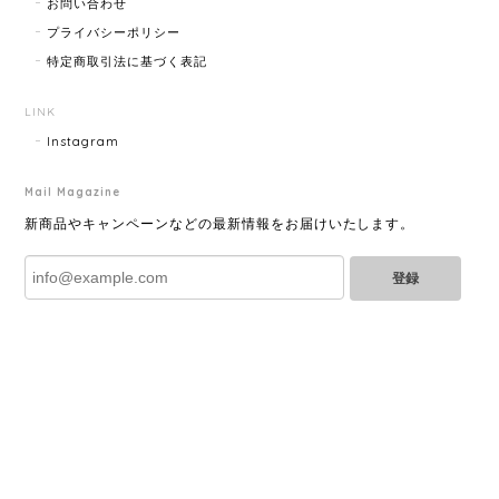
お問い合わせ
プライバシーポリシー
特定商取引法に基づく表記
GUCCI グッチ ポールチェーンブレスレット 15742-202411
2025/07/04
LINK
Instagram
Mail Magazine
YVES SAINT LAURENT イヴサンローラン ラインストーン イヤリング ゴールド 11994-202311
2025/06/28
新商品やキャンペーンなどの最新情報をお届けいたします。
登録
とても綺麗なお品でした✨ ありがとうございました！
GUCCI グッチ バンブー 巾着 2WAYバッグ ナイロン×エナメル ブラック 10758-202305
2025/06/27
直ぐに商品が届きました。迅速に対応して頂きありが
とうございます!お品の状態も良かったです。またご縁
がありましたら宜しくお願い致します。