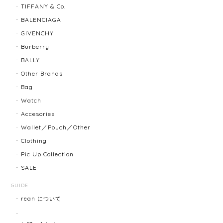
TIFFANY & Co.
BALENCIAGA
迅速に対応してくださり、ありがとうございます。 品
GIVENCHY
物の状態も良く、満足しております🥰 また機会があり
ましたらよろしくお願いします！
Burberry
BALLY
Other Brands
FENDI フェンディ 3060L レディースウォッチ 17466-202502
Bag
2025/07/08
Watch
Accesories
商品ページに小傷ありと記載されてましたが素人目に
Wallet／Pouch／Other
はぜんぜんわからずとても綺麗で素敵な時計でとても
Clothing
気にいりました。 いつも迅速な発送と綺麗な商品ばか
りなので安心して購入できます。ありがとうございま
Pic Up Collection
す。
SALE
GUIDE
rean について
HERMES エルメス ジャンボブレス 15872-202412
2025/07/05