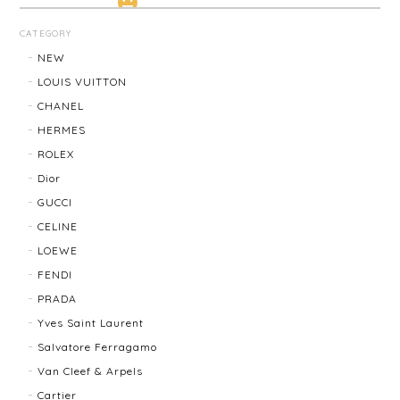
LOUIS VUITTON ルイ・ヴィトン サンチュール ベルト 20031-202505
CATEGORY
2026/01/10
NEW
LOUIS VUITTON
CHANEL
TIFFANY & Co. ティファニー ローマンクロス ネックレス 16762-202412
HERMES
2025/11/29
ROLEX
Dior
発送も早く、梱包もしっかりされており、商品も美品
GUCCI
でした！ありがとうございました。また機会ありまし
CELINE
たら利用させていただきたいと思いました🙇‍♀️
LOEWE
FENDI
TIFFANY＆Co. ティファニー グルーブドウィズ リング K18×SLV 12202-202312
PRADA
2025/10/06
Yves Saint Laurent
Salvatore Ferragamo
もう少し大きなサイズが良かったかな？
Van Cleef & Arpels
Cartier