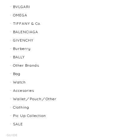
BVLGARI
BALLY バリー ２WAYショルダーバッグ 17804-202502
OMEGA
2025/08/29
TIFFANY & Co.
BALENCIAGA
迅速に対応してくださり、ありがとうございます。 品
GIVENCHY
物の状態も良く、満足しております🥰 また機会があり
ましたらよろしくお願いします！
Burberry
BALLY
Other Brands
FENDI フェンディ 3060L レディースウォッチ 17466-202502
Bag
2025/07/08
Watch
Accesories
商品ページに小傷ありと記載されてましたが素人目に
Wallet／Pouch／Other
はぜんぜんわからずとても綺麗で素敵な時計でとても
Clothing
気にいりました。 いつも迅速な発送と綺麗な商品ばか
りなので安心して購入できます。ありがとうございま
Pic Up Collection
す。
SALE
GUIDE