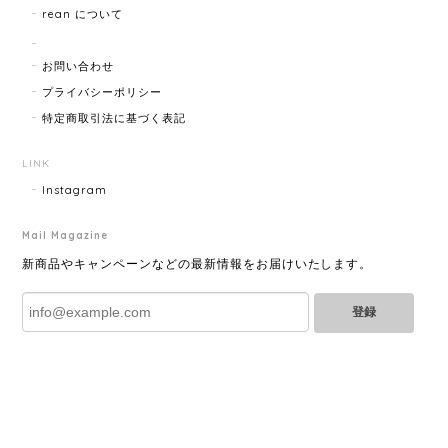
rean について
HERMES エルメス ジャンボブレス 15872-202412
2025/07/05
お問い合わせ
プライバシーポリシー
特定商取引法に基づく表記
GUCCI グッチ ポールチェーンブレスレット 15742-202411
2025/07/04
LINK
Instagram
Mail Magazine
YVES SAINT LAURENT イヴサンローラン ラインストーン イヤリング ゴールド 11994-202311
2025/06/28
新商品やキャンペーンなどの最新情報をお届けいたします。
登録
とても綺麗なお品でした✨ ありがとうございました！
GUCCI グッチ バンブー 巾着 2WAYバッグ ナイロン×エナメル ブラック 10758-202305
2025/06/27