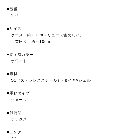
■型番
107
■サイズ
ケース：約21mm（リューズ含めない）
手首回り：約～18cm
■文字盤カラー
ホワイト
■素材
SS（ステンレススチール）×ダイヤ×シェル
■駆動タイプ
クォーツ
■付属品
ボックス
■ランク