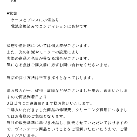
AB
■状態
ケースとブレスに小傷あり
電池交換済みでコンディションは良好です
状態や使用感については個人差がございます。
また、光の加減やモニターの設定により
実際の商品と色目が異なる場合がございます。
気になる点はご購入前に必ずお問い合わせくださいませ。
当店の採寸方法は平置き採寸となっております。
購入後万が一、破損・故障などがございました場合、返金いたしま
すので商品到着日より
3日以内にご連絡頂きます様お願いいたします。
ご購入いただきました商品の修理費、クリーニング費用につきまし
てはお客様のご負担となります。
当社の販売基準に基づき検品し、販売させていただいておりますの
で、ヴィンテージ商品ということをご理解いただいたうえで、ご購
入くださいませ。