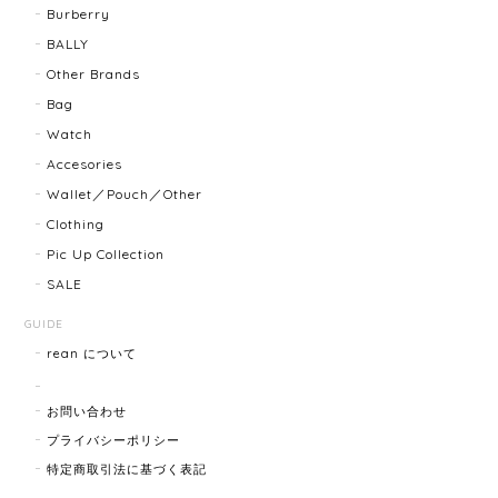
ましたらよろしくお願いします！
Burberry
BALLY
Other Brands
FENDI フェンディ 3060L レディースウォッチ 17466-202502
Bag
2025/07/08
Watch
Accesories
商品ページに小傷ありと記載されてましたが素人目に
Wallet／Pouch／Other
はぜんぜんわからずとても綺麗で素敵な時計でとても
Clothing
気にいりました。 いつも迅速な発送と綺麗な商品ばか
りなので安心して購入できます。ありがとうございま
Pic Up Collection
す。
SALE
GUIDE
rean について
HERMES エルメス ジャンボブレス 15872-202412
2025/07/05
お問い合わせ
プライバシーポリシー
特定商取引法に基づく表記
GUCCI グッチ ポールチェーンブレスレット 15742-202411