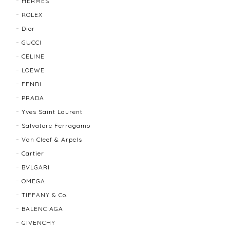
HERMES
2025/11/29
ROLEX
Dior
発送も早く、梱包もしっかりされており、商品も美品
GUCCI
でした！ありがとうございました。また機会ありまし
CELINE
たら利用させていただきたいと思いました🙇‍♀️
LOEWE
FENDI
TIFFANY＆Co. ティファニー グルーブドウィズ リング K18×SLV 12202-202312
PRADA
2025/10/06
Yves Saint Laurent
Salvatore Ferragamo
もう少し大きなサイズが良かったかな？
Van Cleef & Arpels
Cartier
BVLGARI
BALLY バリー ２WAYショルダーバッグ 17804-202502
OMEGA
2025/08/29
TIFFANY & Co.
BALENCIAGA
迅速に対応してくださり、ありがとうございます。 品
GIVENCHY
物の状態も良く、満足しております🥰 また機会があり