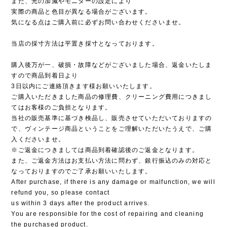
また、光の加減やモニターの設定により
実際の商品と色目が異なる場合がございます。
気になる点はご購入前に必ずお問い合わせくださいませ。
当店の採寸方法は平置き採寸となっております。
購入後万が一、破損・故障などがございました場合、返金いたしま
すので商品到着日より
3日以内にご連絡頂きます様お願いいたします。
ご購入いただきました商品の修理費、クリーニング費用につきまし
てはお客様のご負担となります。
当社の販売基準に基づき検品し、販売させていただいておりますの
で、ヴィンテージ商品ということをご理解いただいたうえで、ご購
入くださいませ。
※ご返金につきましては商品到着確認後のご返金となります。
また、ご返金方法はお支払い方法に問わず、銀行振込のみの対応と
なっておりますのでご了承お願いいたします。
After purchase, if there is any damage or malfunction, we will
refund you, so please contact
us within 3 days after the product arrives.
You are responsible for the cost of repairing and cleaning
the purchased product.