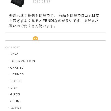
2026/01/27
発送も速く梱包も綺麗です。 商品も綺麗でロゴも目立
ち過ぎずよく見るとFENDIなのが良いです、まだまだ
寒いのでたくさん使います。
LOUIS VUITTON ルイ・ヴィトン サンチュール ベルト 20031-202505
CATEGORY
2026/01/10
NEW
LOUIS VUITTON
CHANEL
TIFFANY & Co. ティファニー ローマンクロス ネックレス 16762-202412
HERMES
2025/11/29
ROLEX
Dior
発送も早く、梱包もしっかりされており、商品も美品
GUCCI
でした！ありがとうございました。また機会ありまし
CELINE
たら利用させていただきたいと思いました🙇‍♀️
LOEWE