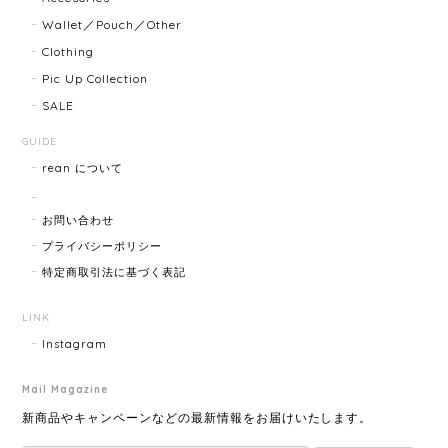
商品ページに小傷ありと記載されてましたが素人目に
Wallet／Pouch／Other
はぜんぜんわからずとても綺麗で素敵な時計でとても
Clothing
気にいりました。 いつも迅速な発送と綺麗な商品ばか
りなので安心して購入できます。ありがとうございま
Pic Up Collection
す。
SALE
GUIDE
rean について
HERMES エルメス ジャンボブレス 15872-202412
2025/07/05
お問い合わせ
プライバシーポリシー
特定商取引法に基づく表記
GUCCI グッチ ポールチェーンブレスレット 15742-202411
2025/07/04
LINK
Instagram
Mail Magazine
YVES SAINT LAURENT イヴサンローラン ラインストーン イヤリング ゴールド 11994-202311
2025/06/28
新商品やキャンペーンなどの最新情報をお届けいたします。