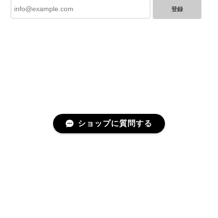
登録
とても綺麗なお品でした✨ ありがとうございました！
GUCCI グッチ バンブー 巾着 2WAYバッグ ナイロン×エナメル ブラック 10758-202305
2025/06/27
直ぐに商品が届きました。迅速に対応して頂きありが
とうございます!お品の状態も良かったです。またご縁
がありましたら宜しくお願い致します。
ショップに質問する
Cartier カルティエ レザーショルダーバッグ 14156-202407
2025/06/17
迅速に対応してくださりありがとうございます！ 大変
美品なお品です✨ 大切に使わせて頂きます。 また機会
プライバシーポリシー
特定商取引法に基づく表記
がありましたらよろしくお願いします。