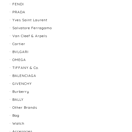
FENDI
TIFFANY＆Co. ティファニー グルーブドウィズ リング K18×SLV 12202-202312
PRADA
2025/10/06
Yves Saint Laurent
Salvatore Ferragamo
もう少し大きなサイズが良かったかな？
Van Cleef & Arpels
Cartier
BVLGARI
BALLY バリー ２WAYショルダーバッグ 17804-202502
OMEGA
2025/08/29
TIFFANY & Co.
BALENCIAGA
迅速に対応してくださり、ありがとうございます。 品
GIVENCHY
物の状態も良く、満足しております🥰 また機会があり
ましたらよろしくお願いします！
Burberry
BALLY
Other Brands
FENDI フェンディ 3060L レディースウォッチ 17466-202502
Bag
2025/07/08
Watch
Accesories