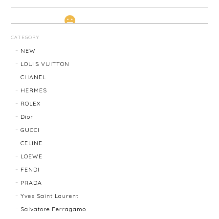
LOUIS VUITTON ルイ・ヴィトン サンチュール ベルト 20031-202505
CATEGORY
2026/01/10
NEW
LOUIS VUITTON
CHANEL
TIFFANY & Co. ティファニー ローマンクロス ネックレス 16762-202412
HERMES
2025/11/29
ROLEX
Dior
発送も早く、梱包もしっかりされており、商品も美品
GUCCI
でした！ありがとうございました。また機会ありまし
CELINE
たら利用させていただきたいと思いました🙇‍♀️
LOEWE
FENDI
TIFFANY＆Co. ティファニー グルーブドウィズ リング K18×SLV 12202-202312
PRADA
2025/10/06
Yves Saint Laurent
Salvatore Ferragamo
もう少し大きなサイズが良かったかな？