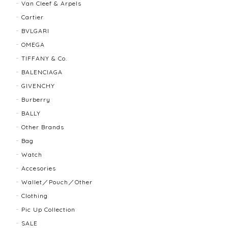
Van Cleef & Arpels
Cartier
BVLGARI
BALLY バリー ２WAYショルダーバッグ 17804-202502
OMEGA
2025/08/29
TIFFANY & Co.
BALENCIAGA
迅速に対応してくださり、ありがとうございます。 品
GIVENCHY
物の状態も良く、満足しております🥰 また機会があり
ましたらよろしくお願いします！
Burberry
BALLY
Other Brands
FENDI フェンディ 3060L レディースウォッチ 17466-202502
Bag
2025/07/08
Watch
Accesories
商品ページに小傷ありと記載されてましたが素人目に
Wallet／Pouch／Other
はぜんぜんわからずとても綺麗で素敵な時計でとても
Clothing
気にいりました。 いつも迅速な発送と綺麗な商品ばか
りなので安心して購入できます。ありがとうございま
Pic Up Collection
す。
SALE