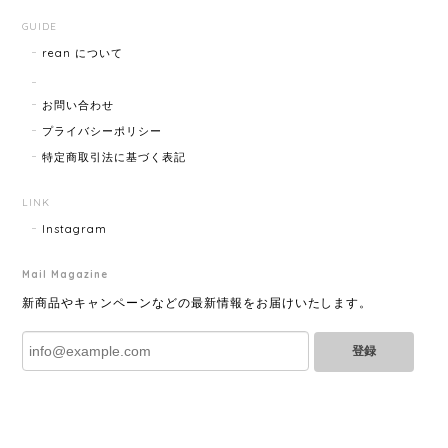
GUIDE
rean について
HERMES エルメス ジャンボブレス 15872-202412
2025/07/05
お問い合わせ
プライバシーポリシー
特定商取引法に基づく表記
GUCCI グッチ ポールチェーンブレスレット 15742-202411
2025/07/04
LINK
Instagram
Mail Magazine
YVES SAINT LAURENT イヴサンローラン ラインストーン イヤリング ゴールド 11994-202311
2025/06/28
新商品やキャンペーンなどの最新情報をお届けいたします。
登録
とても綺麗なお品でした✨ ありがとうございました！
GUCCI グッチ バンブー 巾着 2WAYバッグ ナイロン×エナメル ブラック 10758-202305