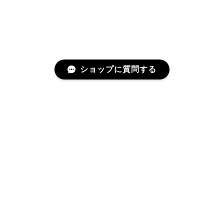
2025/06/27
直ぐに商品が届きました。迅速に対応して頂きありが
とうございます!お品の状態も良かったです。またご縁
がありましたら宜しくお願い致します。
ショップに質問する
Cartier カルティエ レザーショルダーバッグ 14156-202407
2025/06/17
迅速に対応してくださりありがとうございます！ 大変
美品なお品です✨ 大切に使わせて頂きます。 また機会
プライバシーポリシー
特定商取引法に基づく表記
がありましたらよろしくお願いします。
MCM ミニチェーンショルダーバッグ 17102-202412
2025/06/10
©rean
とても可愛いです ありがとうございました