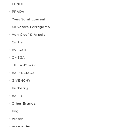
FENDI
TIFFANY & Co. ティファニー ローマンクロス ネックレス 16762-202412
PRADA
2025/11/29
Yves Saint Laurent
Salvatore Ferragamo
発送も早く、梱包もしっかりされており、商品も美品
Van Cleef & Arpels
でした！ありがとうございました。また機会ありまし
Cartier
たら利用させていただきたいと思いました🙇‍♀️
BVLGARI
OMEGA
TIFFANY & Co.
TIFFANY＆Co. ティファニー グルーブドウィズ リング K18×SLV 12202-202312
2025/10/06
BALENCIAGA
GIVENCHY
もう少し大きなサイズが良かったかな？
Burberry
BALLY
Other Brands
BALLY バリー ２WAYショルダーバッグ 17804-202502
Bag
2025/08/29
Watch
Accesories