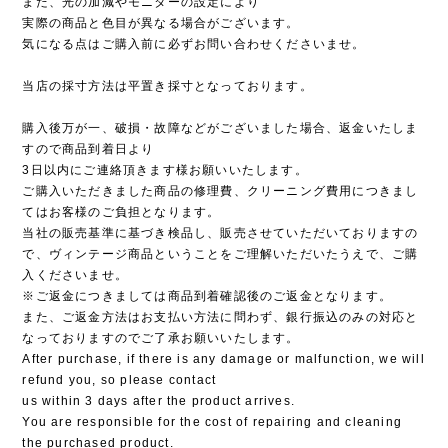
また、光の加減やモニターの設定により
実際の商品と色目が異なる場合がございます。
気になる点はご購入前に必ずお問い合わせくださいませ。
当店の採寸方法は平置き採寸となっております。
購入後万が一、破損・故障などがございました場合、返金いたしま
すので商品到着日より
3日以内にご連絡頂きます様お願いいたします。
ご購入いただきました商品の修理費、クリーニング費用につきまし
てはお客様のご負担となります。
当社の販売基準に基づき検品し、販売させていただいておりますの
で、ヴィンテージ商品ということをご理解いただいたうえで、ご購
入くださいませ。
※ご返金につきましては商品到着確認後のご返金となります。
また、ご返金方法はお支払い方法に問わず、銀行振込のみの対応と
なっておりますのでご了承お願いいたします。
After purchase, if there is any damage or malfunction, we will
refund you, so please contact
us within 3 days after the product arrives.
You are responsible for the cost of repairing and cleaning
the purchased product.