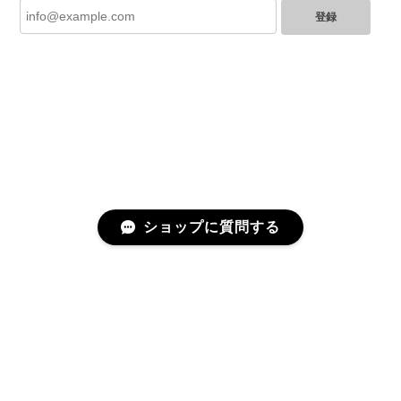
登録
GUCCI グッチ ポールチェーンブレスレット 15742-202411
2025/07/04
YVES SAINT LAURENT イヴサンローラン ラインストーン イヤリング ゴールド 11994-202311
2025/06/28
とても綺麗なお品でした✨ ありがとうございました！
ショップに質問する
GUCCI グッチ バンブー 巾着 2WAYバッグ ナイロン×エナメル ブラック 10758-202305
2025/06/27
直ぐに商品が届きました。迅速に対応して頂きありが
とうございます!お品の状態も良かったです。またご縁
プライバシーポリシー
特定商取引法に基づく表記
がありましたら宜しくお願い致します。