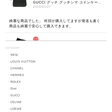
GUCCI グッチ グッチシマ コインケース ブラック 9347-202212
2026/01/27
綺麗な商品でした。 何回か購入してますが発送も速く
商品も綺麗で安心して購入できます。
FENDI フェンディ ズッカ マフラー 22816-202512
CATEGORY
2026/01/27
NEW
LOUIS VUITTON
発送も速く梱包も綺麗です。 商品も綺麗でロゴも目立
CHANEL
ち過ぎずよく見るとFENDIなのが良いです、まだまだ
寒いのでたくさん使います。
HERMES
ROLEX
Dior
LOUIS VUITTON ルイ・ヴィトン サンチュール ベルト 20031-202505
GUCCI
2026/01/10
CELINE
LOEWE