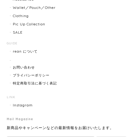
迅速に対応してくださり、ありがとうございます。 品
Wallet／Pouch／Other
物の状態も良く、満足しております🥰 また機会があり
Clothing
ましたらよろしくお願いします！
Pic Up Collection
SALE
FENDI フェンディ 3060L レディースウォッチ 17466-202502
GUIDE
2025/07/08
rean について
商品ページに小傷ありと記載されてましたが素人目に
お問い合わせ
はぜんぜんわからずとても綺麗で素敵な時計でとても
気にいりました。 いつも迅速な発送と綺麗な商品ばか
プライバシーポリシー
りなので安心して購入できます。ありがとうございま
特定商取引法に基づく表記
す。
LINK
Instagram
HERMES エルメス ジャンボブレス 15872-202412
2025/07/05
Mail Magazine
新商品やキャンペーンなどの最新情報をお届けいたします。