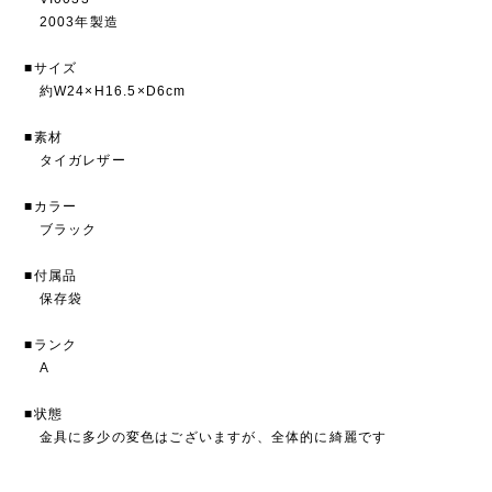
2003年製造
■サイズ
約W24×H16.5×D6cm
■素材
タイガレザー
■カラー
ブラック
■付属品
保存袋
■ランク
A
■状態
金具に多少の変色はございますが、全体的に綺麗です