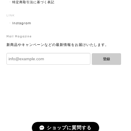
特定商取引法に基づく表記
GUCCI グッチ ポールチェーンブレスレット 15742-202411
2025/07/04
LINK
Instagram
Mail Magazine
YVES SAINT LAURENT イヴサンローラン ラインストーン イヤリング ゴールド 11994-202311
2025/06/28
新商品やキャンペーンなどの最新情報をお届けいたします。
登録
とても綺麗なお品でした✨ ありがとうございました！
GUCCI グッチ バンブー 巾着 2WAYバッグ ナイロン×エナメル ブラック 10758-202305
2025/06/27
直ぐに商品が届きました。迅速に対応して頂きありが
とうございます!お品の状態も良かったです。またご縁
がありましたら宜しくお願い致します。
ショップに質問する