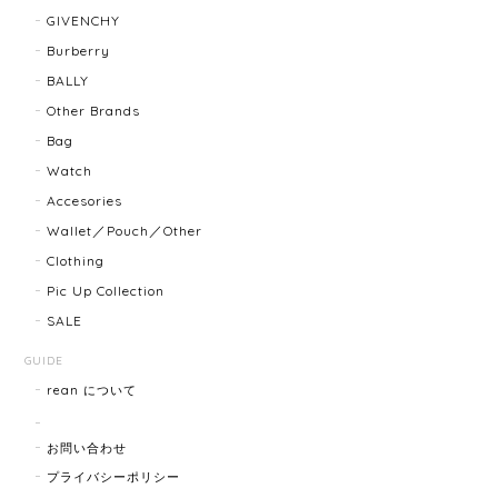
迅速に対応してくださり、ありがとうございます。 品
GIVENCHY
物の状態も良く、満足しております🥰 また機会があり
ましたらよろしくお願いします！
Burberry
BALLY
Other Brands
FENDI フェンディ 3060L レディースウォッチ 17466-202502
Bag
2025/07/08
Watch
Accesories
商品ページに小傷ありと記載されてましたが素人目に
Wallet／Pouch／Other
はぜんぜんわからずとても綺麗で素敵な時計でとても
Clothing
気にいりました。 いつも迅速な発送と綺麗な商品ばか
りなので安心して購入できます。ありがとうございま
Pic Up Collection
す。
SALE
GUIDE
rean について
HERMES エルメス ジャンボブレス 15872-202412
2025/07/05
お問い合わせ
プライバシーポリシー