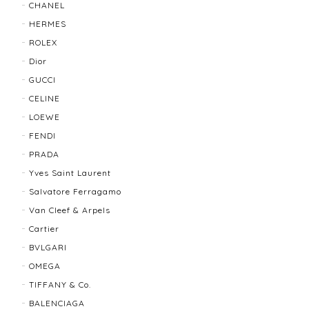
CHANEL
TIFFANY & Co. ティファニー ローマンクロス ネックレス 16762-202412
HERMES
2025/11/29
ROLEX
Dior
発送も早く、梱包もしっかりされており、商品も美品
GUCCI
でした！ありがとうございました。また機会ありまし
CELINE
たら利用させていただきたいと思いました🙇‍♀️
LOEWE
FENDI
TIFFANY＆Co. ティファニー グルーブドウィズ リング K18×SLV 12202-202312
PRADA
2025/10/06
Yves Saint Laurent
Salvatore Ferragamo
もう少し大きなサイズが良かったかな？
Van Cleef & Arpels
Cartier
BVLGARI
BALLY バリー ２WAYショルダーバッグ 17804-202502
OMEGA
2025/08/29
TIFFANY & Co.
BALENCIAGA