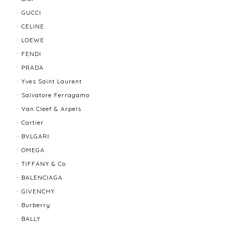
発送も早く、梱包もしっかりされており、商品も美品
GUCCI
でした！ありがとうございました。また機会ありまし
CELINE
たら利用させていただきたいと思いました🙇‍♀️
LOEWE
FENDI
TIFFANY＆Co. ティファニー グルーブドウィズ リング K18×SLV 12202-202312
PRADA
2025/10/06
Yves Saint Laurent
Salvatore Ferragamo
もう少し大きなサイズが良かったかな？
Van Cleef & Arpels
Cartier
BVLGARI
BALLY バリー ２WAYショルダーバッグ 17804-202502
OMEGA
2025/08/29
TIFFANY & Co.
BALENCIAGA
迅速に対応してくださり、ありがとうございます。 品
GIVENCHY
物の状態も良く、満足しております🥰 また機会があり
ましたらよろしくお願いします！
Burberry
BALLY