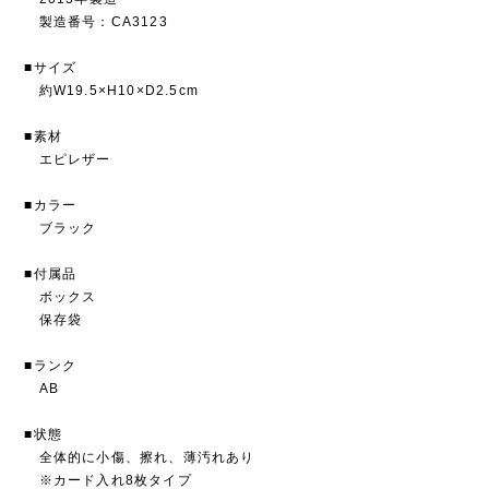
製造番号：CA3123
■サイズ
約W19.5×H10×D2.5cm
■素材
エピレザー
■カラー
ブラック
■付属品
ボックス
保存袋
■ランク
AB
■状態
全体的に小傷、擦れ、薄汚れあり
※カード入れ8枚タイプ