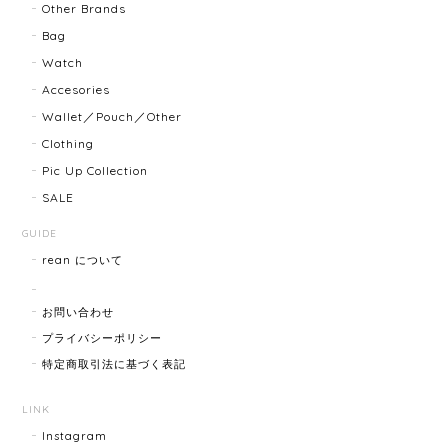
Other Brands
FENDI フェンディ 3060L レディースウォッチ 17466-202502
Bag
2025/07/08
Watch
Accesories
商品ページに小傷ありと記載されてましたが素人目に
Wallet／Pouch／Other
はぜんぜんわからずとても綺麗で素敵な時計でとても
Clothing
気にいりました。 いつも迅速な発送と綺麗な商品ばか
りなので安心して購入できます。ありがとうございま
Pic Up Collection
す。
SALE
GUIDE
rean について
HERMES エルメス ジャンボブレス 15872-202412
2025/07/05
お問い合わせ
プライバシーポリシー
特定商取引法に基づく表記
GUCCI グッチ ポールチェーンブレスレット 15742-202411
2025/07/04
LINK
Instagram