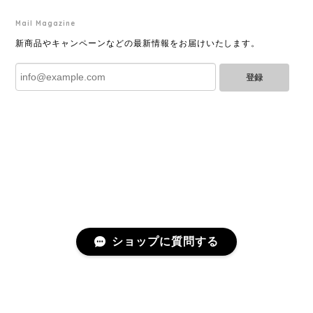
Mail Magazine
YVES SAINT LAURENT イヴサンローラン ラインストーン イヤリング ゴールド 11994-202311
2025/06/28
新商品やキャンペーンなどの最新情報をお届けいたします。
登録
とても綺麗なお品でした✨ ありがとうございました！
GUCCI グッチ バンブー 巾着 2WAYバッグ ナイロン×エナメル ブラック 10758-202305
2025/06/27
直ぐに商品が届きました。迅速に対応して頂きありが
とうございます!お品の状態も良かったです。またご縁
がありましたら宜しくお願い致します。
ショップに質問する
Cartier カルティエ レザーショルダーバッグ 14156-202407
2025/06/17