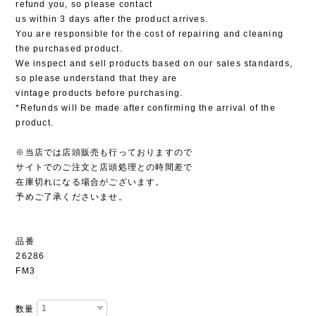
refund you, so please contact
us within 3 days after the product arrives.
You are responsible for the cost of repairing and cleaning
the purchased product.
We inspect and sell products based on our sales standards,
so please understand that they are
vintage products before purchasing.
*Refunds will be made after confirming the arrival of the
product.
※当店では店頭販売も行っておりますので
サイトでのご注文と店頭処理との時間差で
在庫切れになる場合がございます。
予めご了承くださいませ。
品番
26286
FM3
数量