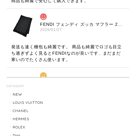
商品も綺麗で安心して購入できます。
FENDI フェンディ ズッカ マフラー 22816-202512
2026/01/27
発送も速く梱包も綺麗です。 商品も綺麗でロゴも目立
ち過ぎずよく見るとFENDIなのが良いです、まだまだ
寒いのでたくさん使います。
LOUIS VUITTON ルイ・ヴィトン サンチュール ベルト 20031-202505
CATEGORY
2026/01/10
NEW
LOUIS VUITTON
CHANEL
TIFFANY & Co. ティファニー ローマンクロス ネックレス 16762-202412
HERMES
2025/11/29
ROLEX
Dior