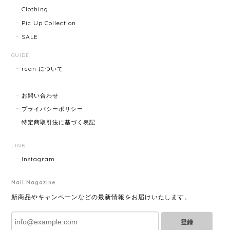
Clothing
気にいりました。 いつも迅速な発送と綺麗な商品ばか
りなので安心して購入できます。ありがとうございま
Pic Up Collection
す。
SALE
GUIDE
rean について
HERMES エルメス ジャンボブレス 15872-202412
2025/07/05
お問い合わせ
プライバシーポリシー
特定商取引法に基づく表記
GUCCI グッチ ポールチェーンブレスレット 15742-202411
2025/07/04
LINK
Instagram
Mail Magazine
YVES SAINT LAURENT イヴサンローラン ラインストーン イヤリング ゴールド 11994-202311
2025/06/28
新商品やキャンペーンなどの最新情報をお届けいたします。
登録
とても綺麗なお品でした✨ ありがとうございました！