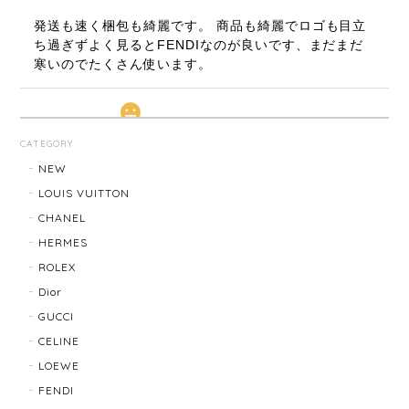
発送も速く梱包も綺麗です。 商品も綺麗でロゴも目立
ち過ぎずよく見るとFENDIなのが良いです、まだまだ
寒いのでたくさん使います。
LOUIS VUITTON ルイ・ヴィトン サンチュール ベルト 20031-202505
CATEGORY
2026/01/10
NEW
LOUIS VUITTON
CHANEL
TIFFANY & Co. ティファニー ローマンクロス ネックレス 16762-202412
HERMES
2025/11/29
ROLEX
Dior
発送も早く、梱包もしっかりされており、商品も美品
GUCCI
でした！ありがとうございました。また機会ありまし
CELINE
たら利用させていただきたいと思いました🙇‍♀️
LOEWE
FENDI