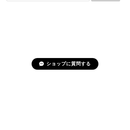
GUCCI グッチ バンブー 巾着 2WAYバッグ ナイロン×エナメル ブラック 10758-202305
2025/06/27
直ぐに商品が届きました。迅速に対応して頂きありが
とうございます!お品の状態も良かったです。またご縁
がありましたら宜しくお願い致します。
ショップに質問する
Cartier カルティエ レザーショルダーバッグ 14156-202407
2025/06/17
迅速に対応してくださりありがとうございます！ 大変
美品なお品です✨ 大切に使わせて頂きます。 また機会
プライバシーポリシー
特定商取引法に基づく表記
がありましたらよろしくお願いします。