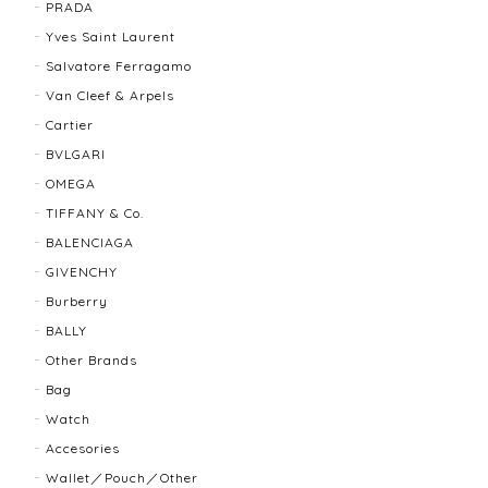
TIFFANY＆Co. ティファニー グルーブドウィズ リング K18×SLV 12202-202312
PRADA
2025/10/06
Yves Saint Laurent
Salvatore Ferragamo
もう少し大きなサイズが良かったかな？
Van Cleef & Arpels
Cartier
BVLGARI
BALLY バリー ２WAYショルダーバッグ 17804-202502
OMEGA
2025/08/29
TIFFANY & Co.
BALENCIAGA
迅速に対応してくださり、ありがとうございます。 品
GIVENCHY
物の状態も良く、満足しております🥰 また機会があり
ましたらよろしくお願いします！
Burberry
BALLY
Other Brands
FENDI フェンディ 3060L レディースウォッチ 17466-202502
Bag
2025/07/08
Watch
Accesories
商品ページに小傷ありと記載されてましたが素人目に
Wallet／Pouch／Other
はぜんぜんわからずとても綺麗で素敵な時計でとても