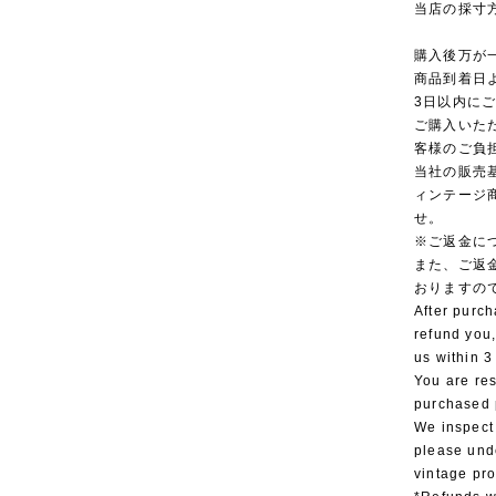
当店の採寸
購入後万が
商品到着日
3日以内に
ご購入いた
客様のご負
当社の販売
ィンテージ
せ。
※ご返金に
また、ご返
おりますの
After purch
refund you,
us within 3
You are res
purchased 
We inspect
please und
vintage pr