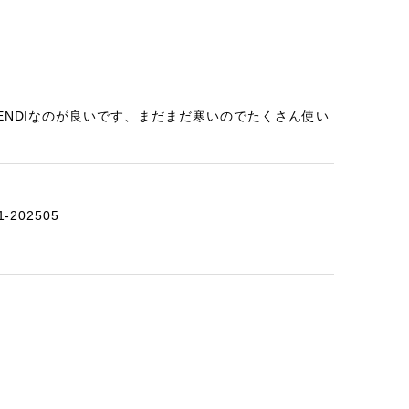
ENDIなのが良いです、まだまだ寒いのでたくさん使い
-202505
2-202412
ざいました。また機会ありましたら利用させていただ