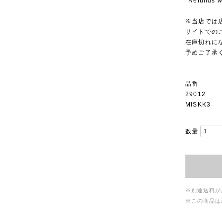
*Refunds wi
※当店では
サイトでの
在庫切れに
予めご了承
品番
29012
MISKK3
数量
※別途送料が
※この商品は