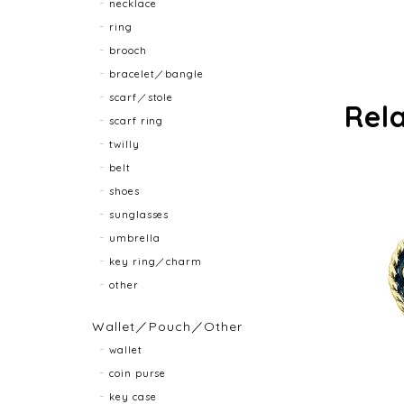
necklace
ring
brooch
bracelet／bangle
scarf／stole
Rel
scarf ring
twilly
belt
shoes
sunglasses
umbrella
key ring／charm
other
Wallet／Pouch／Other
wallet
coin purse
key case