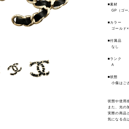
■素材
GP（ゴー
■カラー
ゴールド×
■付属品
なし
■ランク
A
■状態
小傷はござ
状態や使用
また、光の
実際の商品
気になる点