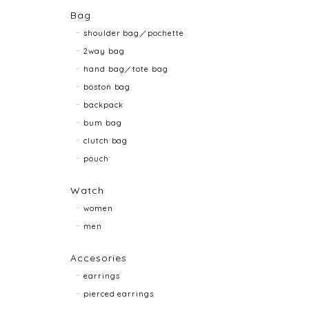
Bag
shoulder bag／pochette
2way bag
hand bag／tote bag
boston bag
backpack
bum bag
clutch bag
pouch
Watch
women
men
Accesories
earrings
pierced earrings