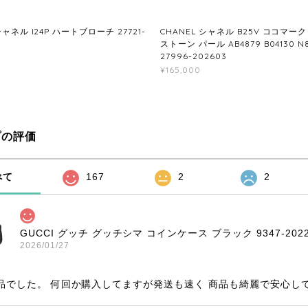
シャネル I24P ハートブローチ 27721-
CHANEL シャネル B25V ココマー
ストーン パール AB4879 B04130 N
27996-202603
¥165,000
プの評価
べて
167
2
2
GUCCI グッチ グッチシマ コインケース ブラック 9347-2022
2026/01/27
品でした。 何回か購入してますが発送も速く 商品も綺麗で安心し