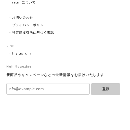
rean について
HERMES エルメス ジャンボブレス 15872-202412
2025/07/05
お問い合わせ
プライバシーポリシー
特定商取引法に基づく表記
GUCCI グッチ ポールチェーンブレスレット 15742-202411
2025/07/04
LINK
Instagram
Mail Magazine
YVES SAINT LAURENT イヴサンローラン ラインストーン イヤリング ゴールド 11994-202311
2025/06/28
新商品やキャンペーンなどの最新情報をお届けいたします。
登録
とても綺麗なお品でした✨ ありがとうございました！
GUCCI グッチ バンブー 巾着 2WAYバッグ ナイロン×エナメル ブラック 10758-202305
2025/06/27