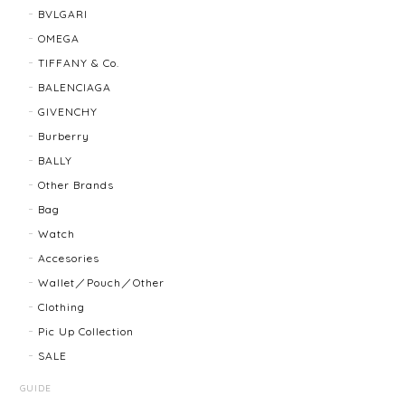
BVLGARI
BALLY バリー ２WAYショルダーバッグ 17804-202502
OMEGA
2025/08/29
TIFFANY & Co.
BALENCIAGA
迅速に対応してくださり、ありがとうございます。 品
GIVENCHY
物の状態も良く、満足しております🥰 また機会があり
ましたらよろしくお願いします！
Burberry
BALLY
Other Brands
FENDI フェンディ 3060L レディースウォッチ 17466-202502
Bag
2025/07/08
Watch
Accesories
商品ページに小傷ありと記載されてましたが素人目に
Wallet／Pouch／Other
はぜんぜんわからずとても綺麗で素敵な時計でとても
Clothing
気にいりました。 いつも迅速な発送と綺麗な商品ばか
りなので安心して購入できます。ありがとうございま
Pic Up Collection
す。
SALE
GUIDE