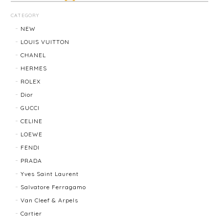
LOUIS VUITTON ルイ・ヴィトン サンチュール ベルト 20031-202505
CATEGORY
2026/01/10
NEW
LOUIS VUITTON
CHANEL
TIFFANY & Co. ティファニー ローマンクロス ネックレス 16762-202412
HERMES
2025/11/29
ROLEX
Dior
発送も早く、梱包もしっかりされており、商品も美品
GUCCI
でした！ありがとうございました。また機会ありまし
CELINE
たら利用させていただきたいと思いました🙇‍♀️
LOEWE
FENDI
TIFFANY＆Co. ティファニー グルーブドウィズ リング K18×SLV 12202-202312
PRADA
2025/10/06
Yves Saint Laurent
Salvatore Ferragamo
もう少し大きなサイズが良かったかな？
Van Cleef & Arpels
Cartier