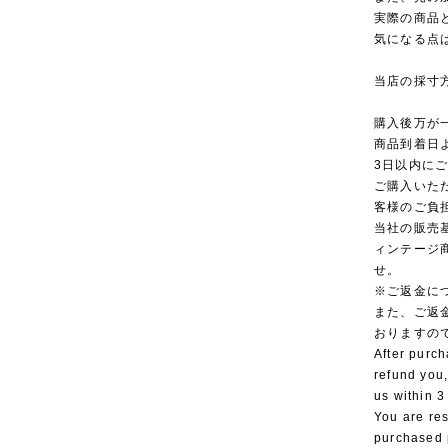
実際の商品
気になる点
当店の採寸
購入後万が
商品到着日
3日以内に
ご購入いた
客様のご負
当社の販売
ィンテージ
せ。
※ご返金に
また、ご返
おりますの
After purch
refund you,
us within 3
You are res
purchased 