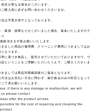
と色目が異なる場合がございます。
はご購入前に必ずお問い合わせくださいませ。
方法は平置き採寸となっております。
一、破損・故障などがございました場合、返金いたしますので
より
ご連絡頂きます様お願いいたします。
だきました商品の修理費、クリーニング費用につきましてはお
担となります。
基準に基づき検品し、販売させていただいておりますので、ヴ
商品ということをご理解いただいたうえで、ご購入くださいま
つきましては商品到着確認後のご返金となります。
金方法はお支払い方法に問わず、銀行振込のみの対応となって
でご了承お願いいたします。
ase, if there is any damage or malfunction, we will
 so please contact
 days after the product arrives.
ponsible for the cost of repairing and cleaning the
product.