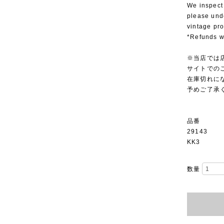
We inspect
please und
vintage pr
*Refunds wi
※当店では
サイトでの
在庫切れに
予めご了承
品番
29143
KK3
数量