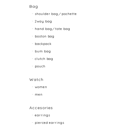
Bag
shoulder bag／pochette
2way bag
hand bag／tote bag
boston bag
backpack
bum bag
clutch bag
pouch
Watch
women
men
Accesories
earrings
pierced earrings