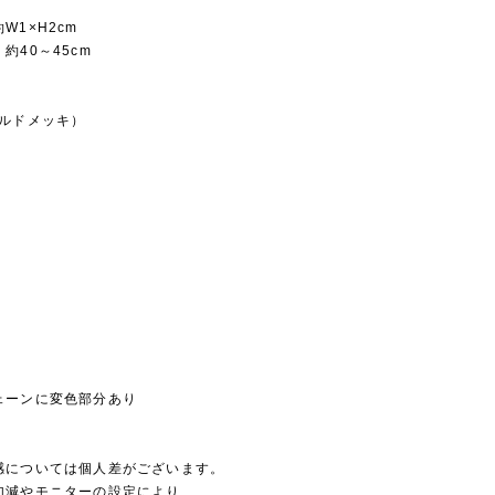
1×H2cm
40～45cm
ルドメッキ）
ーンに変色部分あり
感については個人差がございます。
加減やモニターの設定により