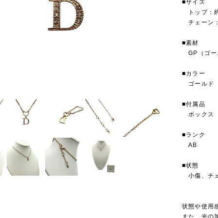
■サイズ
トップ：約W
チェーン：約
■素材
GP（ゴー
■カラー
ゴールド
■付属品
ボックス
■ランク
AB
■状態
小傷、チェ
状態や使用
また、光の