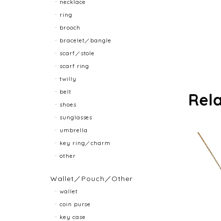
necklace
ring
brooch
bracelet／bangle
scarf／stole
scarf ring
twilly
belt
Rel
shoes
sunglasses
umbrella
key ring／charm
other
Wallet／Pouch／Other
wallet
coin purse
key case