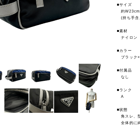
■サイズ
約W23cmxH
(持ち手含
■素材
ナイロン
■カラー
ブラック×
■付属品
なし
■ランク
A
■状態
角スレ、型
全体的に