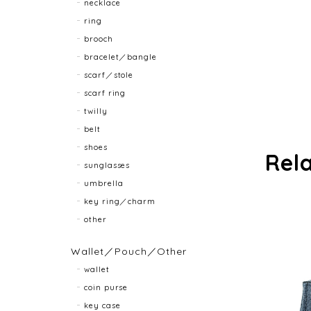
necklace
ring
brooch
bracelet／bangle
scarf／stole
scarf ring
twilly
belt
shoes
Rel
sunglasses
umbrella
key ring／charm
other
Wallet／Pouch／Other
wallet
coin purse
key case