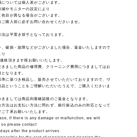
感については個人差がございます。
加減やモニターの設定により
と色目が異なる場合がございます。
はご購入前に必ずお問い合わせくださいませ。
方法は平置き採寸となっております。
一、破損・故障などがございました場合、返金いたしますので
より
ご連絡頂きます様お願いいたします。
だきました商品の修理費、クリーニング費用につきましてはお
担となります。
基準に基づき検品し、販売させていただいておりますので、ヴ
商品ということをご理解いただいたうえで、ご購入くださいま
つきましては商品到着確認後のご返金となります。
金方法はお支払い方法に問わず、銀行振込のみの対応となって
でご了承お願いいたします。
ase, if there is any damage or malfunction, we will
 so please contact
 days after the product arrives.