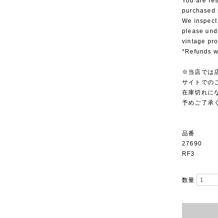
You are res
purchased 
We inspect
please und
vintage pr
*Refunds wi
※当店では
サイトでの
在庫切れに
予めご了承
品番
27690
RF3
数量