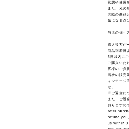
状態や使用
また、光の
実際の商品
気になる点
当店の採寸
購入後万が
商品到着日
3日以内に
ご購入いた
客様のご負
当社の販売
ィンテージ
せ。
※ご返金に
また、ご返
おりますの
After purch
refund you,
us within 3