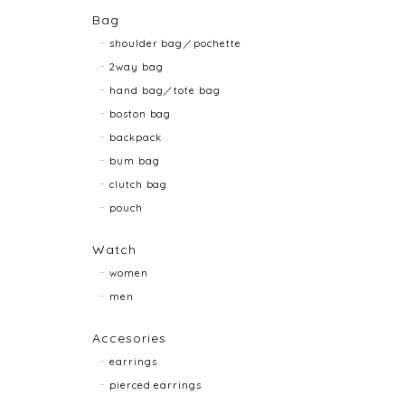
Bag
shoulder bag／pochette
2way bag
hand bag／tote bag
boston bag
backpack
bum bag
clutch bag
pouch
Watch
women
men
Accesories
earrings
pierced earrings