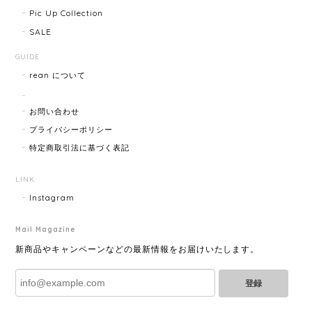
りなので安心して購入できます。ありがとうございま
Pic Up Collection
す。
SALE
GUIDE
rean について
HERMES エルメス ジャンボブレス 15872-202412
2025/07/05
お問い合わせ
プライバシーポリシー
特定商取引法に基づく表記
GUCCI グッチ ポールチェーンブレスレット 15742-202411
2025/07/04
LINK
Instagram
Mail Magazine
YVES SAINT LAURENT イヴサンローラン ラインストーン イヤリング ゴールド 11994-202311
2025/06/28
新商品やキャンペーンなどの最新情報をお届けいたします。
登録
とても綺麗なお品でした✨ ありがとうございました！