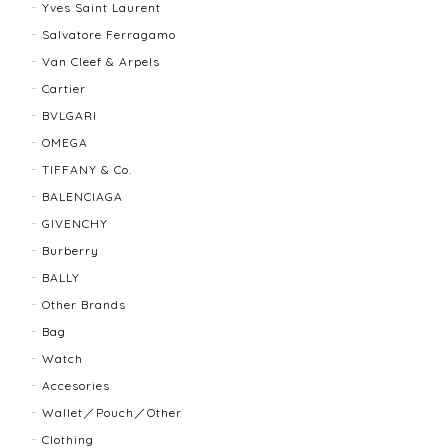
Yves Saint Laurent
Salvatore Ferragamo
もう少し大きなサイズが良かったかな？
Van Cleef & Arpels
Cartier
BVLGARI
BALLY バリー ２WAYショルダーバッグ 17804-202502
OMEGA
2025/08/29
TIFFANY & Co.
BALENCIAGA
迅速に対応してくださり、ありがとうございます。 品
GIVENCHY
物の状態も良く、満足しております🥰 また機会があり
ましたらよろしくお願いします！
Burberry
BALLY
Other Brands
FENDI フェンディ 3060L レディースウォッチ 17466-202502
Bag
2025/07/08
Watch
Accesories
商品ページに小傷ありと記載されてましたが素人目に
Wallet／Pouch／Other
はぜんぜんわからずとても綺麗で素敵な時計でとても
Clothing
気にいりました。 いつも迅速な発送と綺麗な商品ばか