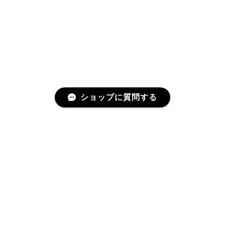
GUCCI グッチ バンブー 巾着 2WAYバッグ ナイロン×エナメル ブラック 10758-202305
2025/06/27
直ぐに商品が届きました。迅速に対応して頂きありが
とうございます!お品の状態も良かったです。またご縁
がありましたら宜しくお願い致します。
ショップに質問する
Cartier カルティエ レザーショルダーバッグ 14156-202407
2025/06/17
迅速に対応してくださりありがとうございます！ 大変
美品なお品です✨ 大切に使わせて頂きます。 また機会
プライバシーポリシー
特定商取引法に基づく表記
がありましたらよろしくお願いします。
MCM ミニチェーンショルダーバッグ 17102-202412
2025/06/10