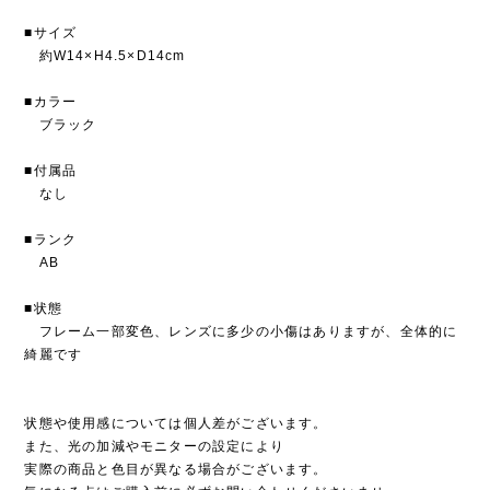
■サイズ
約W14×H4.5×D14cm
■カラー
ブラック
■付属品
なし
■ランク
AB
■状態
フレーム一部変色、レンズに多少の小傷はありますが、全体的に
綺麗です
状態や使用感については個人差がございます。
また、光の加減やモニターの設定により
実際の商品と色目が異なる場合がございます。