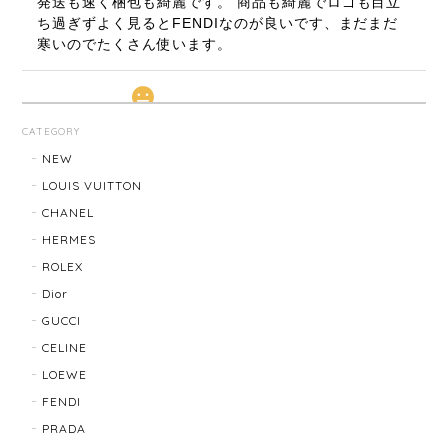
発送も速く梱包も綺麗です。 商品も綺麗でロゴも目立
ち過ぎずよく見るとFENDIなのが良いです、まだまだ
寒いのでたくさん使います。
LOUIS VUITTON ルイ・ヴィトン サンチュール ベルト 20031-202505
CATEGORY
2026/01/10
NEW
LOUIS VUITTON
CHANEL
TIFFANY & Co. ティファニー ローマンクロス ネックレス 16762-202412
HERMES
2025/11/29
ROLEX
Dior
発送も早く、梱包もしっかりされており、商品も美品
GUCCI
でした！ありがとうございました。また機会ありまし
CELINE
たら利用させていただきたいと思いました🙇‍♀️
LOEWE
FENDI
TIFFANY＆Co. ティファニー グルーブドウィズ リング K18×SLV 12202-202312
PRADA
2025/10/06