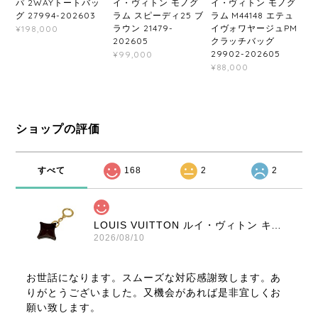
パ 2WAYトートバッ
イ・ヴィトン モノグ
イ・ヴィトン モノグ
グ 27994-202603
ラム スピーディ25 ブ
ラム M44148 エテュ
ラウン 21479-
イヴォワヤージュPM
¥198,000
202605
クラッチバッグ
29902-202605
¥99,000
¥88,000
ショップの評価
すべて
168
2
2
LOUIS VUITTON ルイ・ヴィトン キーリング フラワーモチーフ ブラウン ノベルティ アクセサリー 8314-202209
2026/08/10
お世話になります。スムーズな対応感謝致します。あ
りがとうございました。又機会があれば是非宜しくお
願い致します。