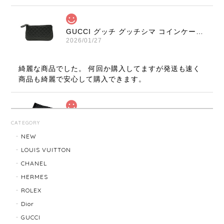
GUCCI グッチ グッチシマ コインケース ブラック 9347-202212
2026/01/27
綺麗な商品でした。 何回か購入してますが発送も速く
商品も綺麗で安心して購入できます。
FENDI フェンディ ズッカ マフラー 22816-202512
CATEGORY
2026/01/27
NEW
LOUIS VUITTON
発送も速く梱包も綺麗です。 商品も綺麗でロゴも目立
CHANEL
ち過ぎずよく見るとFENDIなのが良いです、まだまだ
寒いのでたくさん使います。
HERMES
ROLEX
Dior
LOUIS VUITTON ルイ・ヴィトン サンチュール ベルト 20031-202505
GUCCI