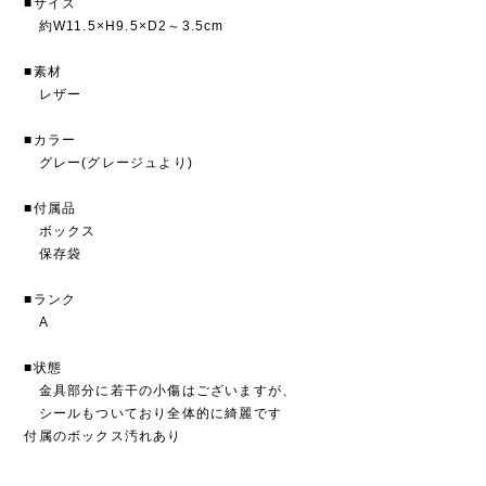
■サイズ
約W11.5×H9.5×D2～3.5cm
■素材
レザー
■カラー
グレー(グレージュより)
■付属品
ボックス
保存袋
■ランク
A
■状態
金具部分に若干の小傷はございますが、
シールもついており全体的に綺麗です
付属のボックス汚れあり