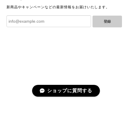
新商品やキャンペーンなどの最新情報をお届けいたします。
登録
GUCCI グッチ ポールチェーンブレスレット 15742-202411
2025/07/04
YVES SAINT LAURENT イヴサンローラン ラインストーン イヤリング ゴールド 11994-202311
2025/06/28
とても綺麗なお品でした✨ ありがとうございました！
ショップに質問する
GUCCI グッチ バンブー 巾着 2WAYバッグ ナイロン×エナメル ブラック 10758-202305
2025/06/27
直ぐに商品が届きました。迅速に対応して頂きありが
とうございます!お品の状態も良かったです。またご縁
プライバシーポリシー
特定商取引法に基づく表記