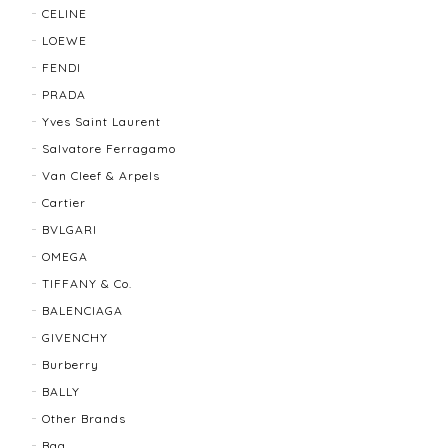
2026/01/10
CELINE
LOEWE
FENDI
TIFFANY & Co. ティファニー ローマンクロス ネックレス 16762-202412
PRADA
2025/11/29
Yves Saint Laurent
Salvatore Ferragamo
発送も早く、梱包もしっかりされており、商品も美品
Van Cleef & Arpels
でした！ありがとうございました。また機会ありまし
Cartier
たら利用させていただきたいと思いました🙇‍♀️
BVLGARI
OMEGA
TIFFANY & Co.
TIFFANY＆Co. ティファニー グルーブドウィズ リング K18×SLV 12202-202312
2025/10/06
BALENCIAGA
GIVENCHY
もう少し大きなサイズが良かったかな？
Burberry
BALLY
Other Brands
BALLY バリー ２WAYショルダーバッグ 17804-202502
Bag