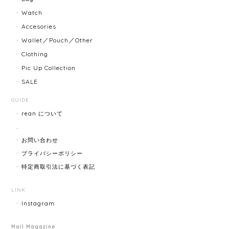
2025/08/29
Watch
Accesories
迅速に対応してくださり、ありがとうございます。 品
Wallet／Pouch／Other
物の状態も良く、満足しております🥰 また機会があり
Clothing
ましたらよろしくお願いします！
Pic Up Collection
SALE
FENDI フェンディ 3060L レディースウォッチ 17466-202502
GUIDE
2025/07/08
rean について
商品ページに小傷ありと記載されてましたが素人目に
お問い合わせ
はぜんぜんわからずとても綺麗で素敵な時計でとても
気にいりました。 いつも迅速な発送と綺麗な商品ばか
プライバシーポリシー
りなので安心して購入できます。ありがとうございま
特定商取引法に基づく表記
す。
LINK
Instagram
HERMES エルメス ジャンボブレス 15872-202412
2025/07/05
Mail Magazine