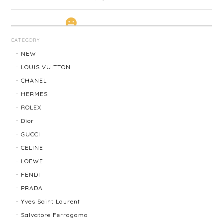
LOUIS VUITTON ルイ・ヴィトン サンチュール ベルト 20031-202505
CATEGORY
2026/01/10
NEW
LOUIS VUITTON
CHANEL
TIFFANY & Co. ティファニー ローマンクロス ネックレス 16762-202412
HERMES
2025/11/29
ROLEX
Dior
発送も早く、梱包もしっかりされており、商品も美品
GUCCI
でした！ありがとうございました。また機会ありまし
CELINE
たら利用させていただきたいと思いました🙇‍♀️
LOEWE
FENDI
TIFFANY＆Co. ティファニー グルーブドウィズ リング K18×SLV 12202-202312
PRADA
2025/10/06
Yves Saint Laurent
Salvatore Ferragamo