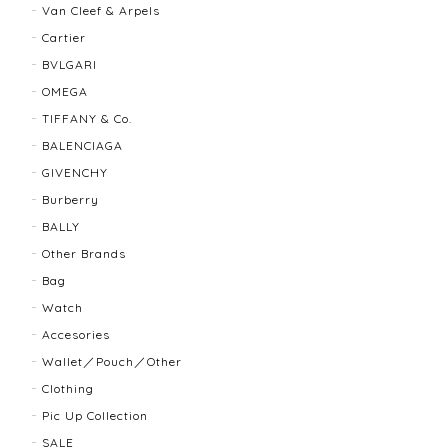
もう少し大きなサイズが良かったかな？
Van Cleef & Arpels
Cartier
BVLGARI
BALLY バリー ２WAYショルダーバッグ 17804-202502
OMEGA
2025/08/29
TIFFANY & Co.
BALENCIAGA
迅速に対応してくださり、ありがとうございます。 品
GIVENCHY
物の状態も良く、満足しております🥰 また機会があり
ましたらよろしくお願いします！
Burberry
BALLY
Other Brands
FENDI フェンディ 3060L レディースウォッチ 17466-202502
Bag
2025/07/08
Watch
Accesories
商品ページに小傷ありと記載されてましたが素人目に
Wallet／Pouch／Other
はぜんぜんわからずとても綺麗で素敵な時計でとても
Clothing
気にいりました。 いつも迅速な発送と綺麗な商品ばか
りなので安心して購入できます。ありがとうございま
Pic Up Collection
す。
SALE