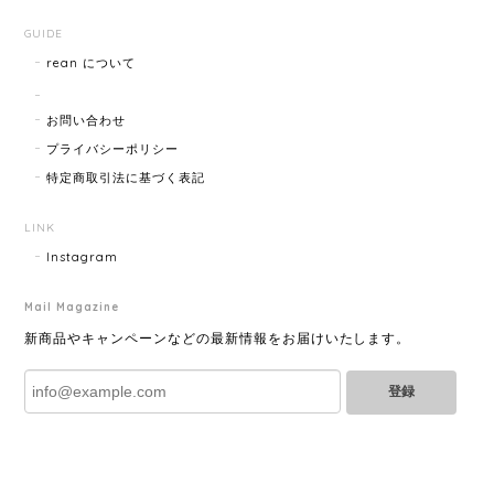
GUIDE
rean について
HERMES エルメス ジャンボブレス 15872-202412
2025/07/05
お問い合わせ
プライバシーポリシー
特定商取引法に基づく表記
GUCCI グッチ ポールチェーンブレスレット 15742-202411
2025/07/04
LINK
Instagram
Mail Magazine
YVES SAINT LAURENT イヴサンローラン ラインストーン イヤリング ゴールド 11994-202311
2025/06/28
新商品やキャンペーンなどの最新情報をお届けいたします。
登録
とても綺麗なお品でした✨ ありがとうございました！
GUCCI グッチ バンブー 巾着 2WAYバッグ ナイロン×エナメル ブラック 10758-202305