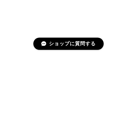
2025/06/27
直ぐに商品が届きました。迅速に対応して頂きありが
とうございます!お品の状態も良かったです。またご縁
がありましたら宜しくお願い致します。
ショップに質問する
Cartier カルティエ レザーショルダーバッグ 14156-202407
2025/06/17
迅速に対応してくださりありがとうございます！ 大変
美品なお品です✨ 大切に使わせて頂きます。 また機会
プライバシーポリシー
特定商取引法に基づく表記
がありましたらよろしくお願いします。
MCM ミニチェーンショルダーバッグ 17102-202412
2025/06/10
©rean