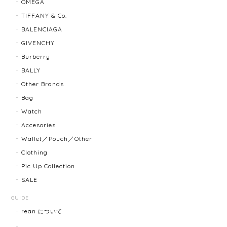
OMEGA
2025/08/29
TIFFANY & Co.
BALENCIAGA
迅速に対応してくださり、ありがとうございます。 品
GIVENCHY
物の状態も良く、満足しております🥰 また機会があり
ましたらよろしくお願いします！
Burberry
BALLY
Other Brands
FENDI フェンディ 3060L レディースウォッチ 17466-202502
Bag
2025/07/08
Watch
Accesories
商品ページに小傷ありと記載されてましたが素人目に
Wallet／Pouch／Other
はぜんぜんわからずとても綺麗で素敵な時計でとても
Clothing
気にいりました。 いつも迅速な発送と綺麗な商品ばか
りなので安心して購入できます。ありがとうございま
Pic Up Collection
す。
SALE
GUIDE
rean について
HERMES エルメス ジャンボブレス 15872-202412
2025/07/05