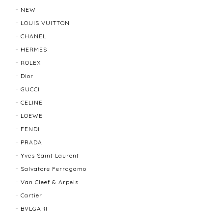
2026/01/10
NEW
LOUIS VUITTON
CHANEL
TIFFANY & Co. ティファニー ローマンクロス ネックレス 16762-202412
HERMES
2025/11/29
ROLEX
Dior
発送も早く、梱包もしっかりされており、商品も美品
GUCCI
でした！ありがとうございました。また機会ありまし
CELINE
たら利用させていただきたいと思いました🙇‍♀️
LOEWE
FENDI
TIFFANY＆Co. ティファニー グルーブドウィズ リング K18×SLV 12202-202312
PRADA
2025/10/06
Yves Saint Laurent
Salvatore Ferragamo
もう少し大きなサイズが良かったかな？
Van Cleef & Arpels
Cartier
BVLGARI
BALLY バリー ２WAYショルダーバッグ 17804-202502