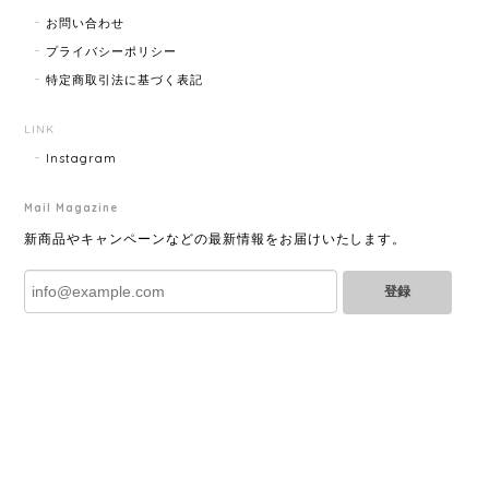
お問い合わせ
プライバシーポリシー
特定商取引法に基づく表記
GUCCI グッチ ポールチェーンブレスレット 15742-202411
2025/07/04
LINK
Instagram
Mail Magazine
YVES SAINT LAURENT イヴサンローラン ラインストーン イヤリング ゴールド 11994-202311
2025/06/28
新商品やキャンペーンなどの最新情報をお届けいたします。
登録
とても綺麗なお品でした✨ ありがとうございました！
GUCCI グッチ バンブー 巾着 2WAYバッグ ナイロン×エナメル ブラック 10758-202305
2025/06/27
直ぐに商品が届きました。迅速に対応して頂きありが
とうございます!お品の状態も良かったです。またご縁