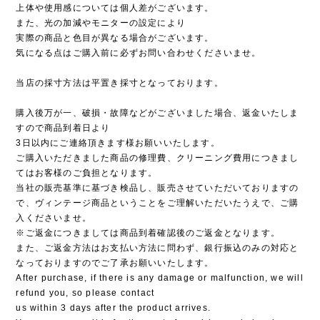
上体や使用感については個人差がございます。
また、光の加減やモニターの設定により
実際の商品と色目が異なる場合がございます。
気になる点はご購入前に必ずお問い合わせくださいませ。
当店の採寸方法は平置き採寸となっております。
購入後万が一、破損・故障などがございました場合、返金いたしま
すので商品到着日より
3日以内にご連絡頂きます様お願いいたします。
ご購入いただきました商品の修理費、クリーニング費用につきまし
てはお客様のご負担となります。
当社の販売基準に基づき検品し、販売させていただいておりますの
で、ヴィンテージ商品ということをご理解いただいたうえで、ご購
入くださいませ。
※ご返金につきましては商品到着確認後のご返金となります。
また、ご返金方法はお支払い方法に問わず、銀行振込のみの対応と
なっておりますのでご了承お願いいたします。
After purchase, if there is any damage or malfunction, we will
refund you, so please contact
us within 3 days after the product arrives.