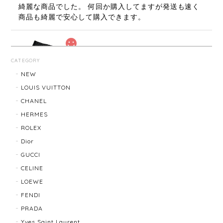
綺麗な商品でした。 何回か購入してますが発送も速く
商品も綺麗で安心して購入できます。
FENDI フェンディ ズッカ マフラー 22816-202512
CATEGORY
2026/01/27
NEW
LOUIS VUITTON
発送も速く梱包も綺麗です。 商品も綺麗でロゴも目立
CHANEL
ち過ぎずよく見るとFENDIなのが良いです、まだまだ
寒いのでたくさん使います。
HERMES
ROLEX
Dior
LOUIS VUITTON ルイ・ヴィトン サンチュール ベルト 20031-202505
GUCCI
2026/01/10
CELINE
LOEWE
FENDI
TIFFANY & Co. ティファニー ローマンクロス ネックレス 16762-202412
PRADA
2025/11/29
Yves Saint Laurent