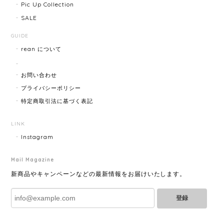
Pic Up Collection
SALE
FENDI フェンディ 3060L レディースウォッチ 17466-202502
GUIDE
2025/07/08
rean について
商品ページに小傷ありと記載されてましたが素人目に
お問い合わせ
はぜんぜんわからずとても綺麗で素敵な時計でとても
気にいりました。 いつも迅速な発送と綺麗な商品ばか
プライバシーポリシー
りなので安心して購入できます。ありがとうございま
特定商取引法に基づく表記
す。
LINK
Instagram
HERMES エルメス ジャンボブレス 15872-202412
2025/07/05
Mail Magazine
新商品やキャンペーンなどの最新情報をお届けいたします。
登録
GUCCI グッチ ポールチェーンブレスレット 15742-202411
2025/07/04