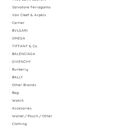
Salvatore Ferragamo
発送も早く、梱包もしっかりされており、商品も美品
Van Cleef & Arpels
でした！ありがとうございました。また機会ありまし
Cartier
たら利用させていただきたいと思いました🙇‍♀️
BVLGARI
OMEGA
TIFFANY & Co.
TIFFANY＆Co. ティファニー グルーブドウィズ リング K18×SLV 12202-202312
2025/10/06
BALENCIAGA
GIVENCHY
もう少し大きなサイズが良かったかな？
Burberry
BALLY
Other Brands
BALLY バリー ２WAYショルダーバッグ 17804-202502
Bag
2025/08/29
Watch
Accesories
迅速に対応してくださり、ありがとうございます。 品
Wallet／Pouch／Other
物の状態も良く、満足しております🥰 また機会があり
Clothing
ましたらよろしくお願いします！