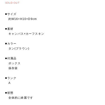
SOLD OUT
■サイズ
約W16×H10×D9cm
■素材
キャンバス×カーフスキン
■カラー
タン(ブラウン)
■付属品
ボックス
保存袋
■ランク
A
■状態
全体的に綺麗です