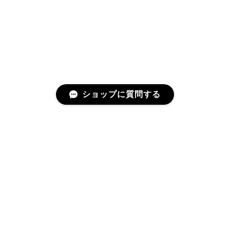
YVES SAINT LAURENT イヴサンローラン ラインストーン イヤリング ゴールド 11994-202311
2025/06/28
とても綺麗なお品でした✨ ありがとうございました！
ショップに質問する
GUCCI グッチ バンブー 巾着 2WAYバッグ ナイロン×エナメル ブラック 10758-202305
2025/06/27
直ぐに商品が届きました。迅速に対応して頂きありが
とうございます!お品の状態も良かったです。またご縁
プライバシーポリシー
特定商取引法に基づく表記
がありましたら宜しくお願い致します。
Cartier カルティエ レザーショルダーバッグ 14156-202407
2025/06/17