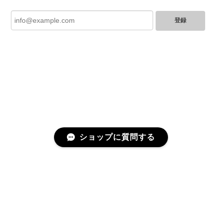
登録
とても綺麗なお品でした✨ ありがとうございました！
GUCCI グッチ バンブー 巾着 2WAYバッグ ナイロン×エナメル ブラック 10758-202305
2025/06/27
直ぐに商品が届きました。迅速に対応して頂きありが
とうございます!お品の状態も良かったです。またご縁
がありましたら宜しくお願い致します。
ショップに質問する
Cartier カルティエ レザーショルダーバッグ 14156-202407
2025/06/17
迅速に対応してくださりありがとうございます！ 大変
美品なお品です✨ 大切に使わせて頂きます。 また機会
プライバシーポリシー
特定商取引法に基づく表記
がありましたらよろしくお願いします。