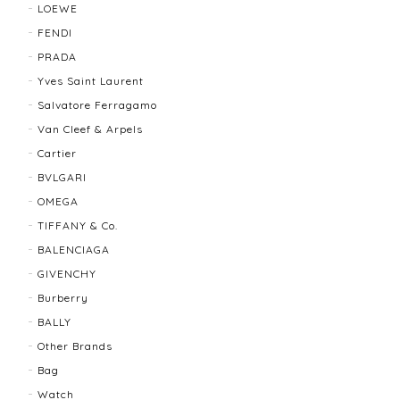
LOEWE
FENDI
TIFFANY＆Co. ティファニー グルーブドウィズ リング K18×SLV 12202-202312
PRADA
2025/10/06
Yves Saint Laurent
Salvatore Ferragamo
もう少し大きなサイズが良かったかな？
Van Cleef & Arpels
Cartier
BVLGARI
BALLY バリー ２WAYショルダーバッグ 17804-202502
OMEGA
2025/08/29
TIFFANY & Co.
BALENCIAGA
迅速に対応してくださり、ありがとうございます。 品
GIVENCHY
物の状態も良く、満足しております🥰 また機会があり
ましたらよろしくお願いします！
Burberry
BALLY
Other Brands
FENDI フェンディ 3060L レディースウォッチ 17466-202502
Bag
2025/07/08
Watch