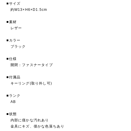
■サイズ
約W13×H6×D1.5cm
■素材
レザー
■カラー
ブラック
■仕様
開閉：ファスナータイプ
■付属品
キーリング(取り外し可)
■ランク
AB
■状態
内部に僅かな汚れあり
金具にキズ、僅かな色落ちあり