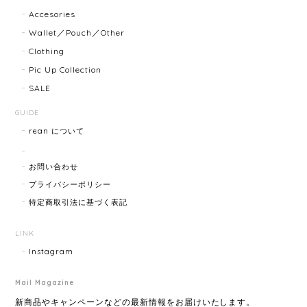
Accesories
商品ページに小傷ありと記載されてましたが素人目に
Wallet／Pouch／Other
はぜんぜんわからずとても綺麗で素敵な時計でとても
Clothing
気にいりました。 いつも迅速な発送と綺麗な商品ばか
りなので安心して購入できます。ありがとうございま
Pic Up Collection
す。
SALE
GUIDE
rean について
HERMES エルメス ジャンボブレス 15872-202412
2025/07/05
お問い合わせ
プライバシーポリシー
特定商取引法に基づく表記
GUCCI グッチ ポールチェーンブレスレット 15742-202411
2025/07/04
LINK
Instagram
Mail Magazine
YVES SAINT LAURENT イヴサンローラン ラインストーン イヤリング ゴールド 11994-202311
2025/06/28
新商品やキャンペーンなどの最新情報をお届けいたします。