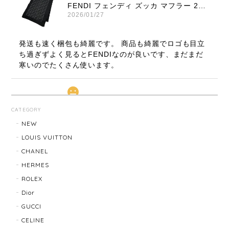
FENDI フェンディ ズッカ マフラー 22816-202512
2026/01/27
発送も速く梱包も綺麗です。 商品も綺麗でロゴも目立
ち過ぎずよく見るとFENDIなのが良いです、まだまだ
寒いのでたくさん使います。
LOUIS VUITTON ルイ・ヴィトン サンチュール ベルト 20031-202505
CATEGORY
2026/01/10
NEW
LOUIS VUITTON
CHANEL
TIFFANY & Co. ティファニー ローマンクロス ネックレス 16762-202412
HERMES
2025/11/29
ROLEX
Dior
発送も早く、梱包もしっかりされており、商品も美品
GUCCI
でした！ありがとうございました。また機会ありまし
CELINE
たら利用させていただきたいと思いました🙇‍♀️