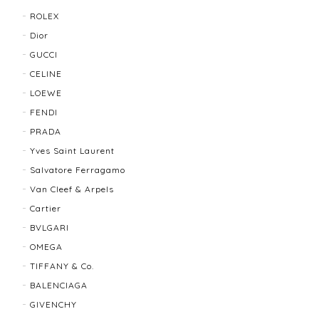
2025/11/29
ROLEX
Dior
発送も早く、梱包もしっかりされており、商品も美品
GUCCI
でした！ありがとうございました。また機会ありまし
CELINE
たら利用させていただきたいと思いました🙇‍♀️
LOEWE
FENDI
TIFFANY＆Co. ティファニー グルーブドウィズ リング K18×SLV 12202-202312
PRADA
2025/10/06
Yves Saint Laurent
Salvatore Ferragamo
もう少し大きなサイズが良かったかな？
Van Cleef & Arpels
Cartier
BVLGARI
BALLY バリー ２WAYショルダーバッグ 17804-202502
OMEGA
2025/08/29
TIFFANY & Co.
BALENCIAGA
迅速に対応してくださり、ありがとうございます。 品
GIVENCHY
物の状態も良く、満足しております🥰 また機会があり