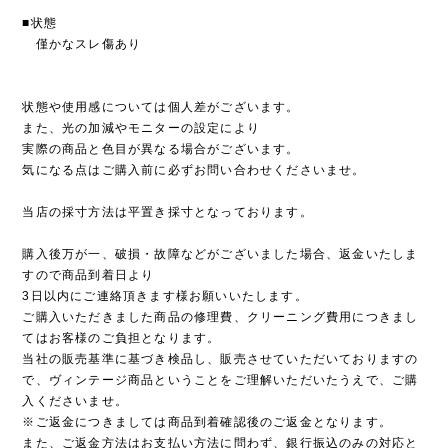
■状態
僅かなスレ傷あり
状態や使用感については個人差がございます。
また、光の加減やモニターの設定により
実際の商品と色目が異なる場合がございます。
気になる点はご購入前に必ずお問い合わせくださいませ。
当店の採寸方法は平置き採寸となっております。
購入後万が一、破損・故障などがございました場合、返金いたしま
すので商品到着日より
3日以内にご連絡頂きます様お願いいたします。
ご購入いただきました商品の修理費、クリーニング費用につきまし
てはお客様のご負担となります。
当社の販売基準に基づき検品し、販売させていただいておりますの
で、ヴィンテージ商品ということをご理解いただいたうえで、ご購
入くださいませ。
※ご返金につきましては商品到着確認後のご返金となります。
また、ご返金方法はお支払い方法に問わず、銀行振込のみの対応と