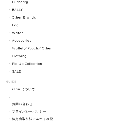
ましたらよろしくお願いします！
Burberry
BALLY
Other Brands
FENDI フェンディ 3060L レディースウォッチ 17466-202502
Bag
2025/07/08
Watch
Accesories
商品ページに小傷ありと記載されてましたが素人目に
Wallet／Pouch／Other
はぜんぜんわからずとても綺麗で素敵な時計でとても
Clothing
気にいりました。 いつも迅速な発送と綺麗な商品ばか
りなので安心して購入できます。ありがとうございま
Pic Up Collection
す。
SALE
GUIDE
rean について
HERMES エルメス ジャンボブレス 15872-202412
2025/07/05
お問い合わせ
プライバシーポリシー
特定商取引法に基づく表記
GUCCI グッチ ポールチェーンブレスレット 15742-202411
2025/07/04