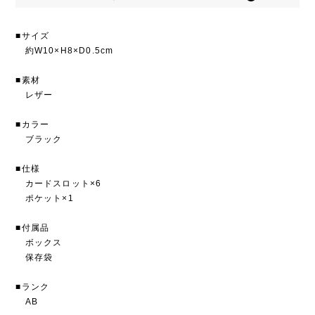
■サイズ
約W10×H8×D0.5cm
■素材
レザー
■カラー
ブラック
■仕様
カードスロット×6
ポケット×1
■付属品
ボックス
保存袋
■ランク
AB