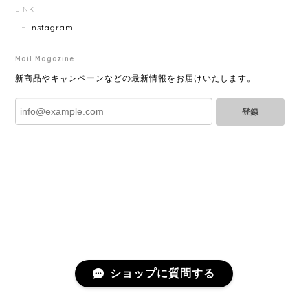
LINK
Instagram
Mail Magazine
YVES SAINT LAURENT イヴサンローラン ラインストーン イヤリング ゴールド 11994-202311
2025/06/28
新商品やキャンペーンなどの最新情報をお届けいたします。
登録
とても綺麗なお品でした✨ ありがとうございました！
GUCCI グッチ バンブー 巾着 2WAYバッグ ナイロン×エナメル ブラック 10758-202305
2025/06/27
直ぐに商品が届きました。迅速に対応して頂きありが
とうございます!お品の状態も良かったです。またご縁
がありましたら宜しくお願い致します。
ショップに質問する
Cartier カルティエ レザーショルダーバッグ 14156-202407