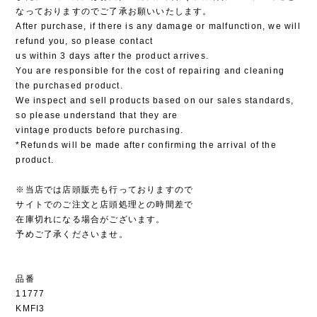
なっておりますのでご了承お願いいたします。
After purchase, if there is any damage or malfunction, we will
refund you, so please contact
us within 3 days after the product arrives.
You are responsible for the cost of repairing and cleaning
the purchased product.
We inspect and sell products based on our sales standards,
so please understand that they are
vintage products before purchasing.
*Refunds will be made after confirming the arrival of the
product.
※当店では店頭販売も行っておりますので
サイトでのご注文と店頭処理との時間差で
在庫切れになる場合がございます。
予めご了承くださいませ。
品番
11777
KMFI3