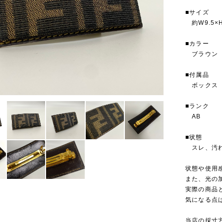
■サイズ
約W9.5×H
■カラー
ブラウン
■付属品
ボックス
■ランク
AB
■状態
スレ、汚
状態や使用
また、光の
実際の商品
気になる点
当店の採寸