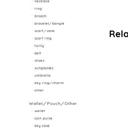
necklace
ring
brooch
bracelet／bangle
Rel
scarf／stole
scarf ring
twilly
belt
shoes
sunglasses
umbrella
key ring／charm
other
Wallet／Pouch／Other
wallet
coin purse
key case