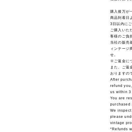
購入後万が
商品到着日
3日以内に
ご購入いた
客様のご負
当社の販売
ィンテージ
せ。
※ご返金に
また、ご返
おりますの
After purch
refund you,
us within 3
You are res
purchased 
We inspect
please und
vintage pr
*Refunds wi