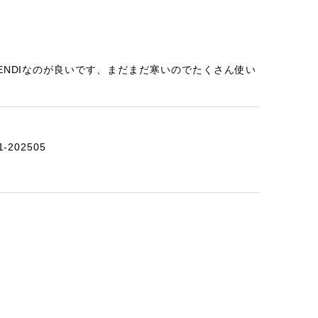
ENDIなのが良いです、まだまだ寒いのでたくさん使い
-202505
2-202412
ざいました。また機会ありましたら利用させていただ