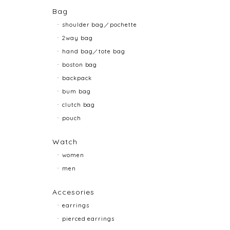
Bag
shoulder bag／pochette
2way bag
hand bag／tote bag
boston bag
backpack
bum bag
clutch bag
pouch
Watch
women
men
Accesories
earrings
pierced earrings