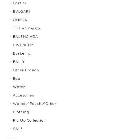
Cartier
BVLGARI
BALLY バリー ２WAYショルダーバッグ 17804-202502
OMEGA
2025/08/29
TIFFANY & Co.
BALENCIAGA
迅速に対応してくださり、ありがとうございます。 品
GIVENCHY
物の状態も良く、満足しております🥰 また機会があり
ましたらよろしくお願いします！
Burberry
BALLY
Other Brands
FENDI フェンディ 3060L レディースウォッチ 17466-202502
Bag
2025/07/08
Watch
Accesories
商品ページに小傷ありと記載されてましたが素人目に
Wallet／Pouch／Other
はぜんぜんわからずとても綺麗で素敵な時計でとても
Clothing
気にいりました。 いつも迅速な発送と綺麗な商品ばか
りなので安心して購入できます。ありがとうございま
Pic Up Collection
す。
SALE