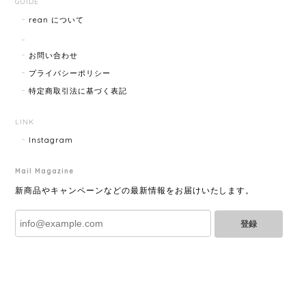
GUIDE
rean について
HERMES エルメス ジャンボブレス 15872-202412
2025/07/05
お問い合わせ
プライバシーポリシー
特定商取引法に基づく表記
GUCCI グッチ ポールチェーンブレスレット 15742-202411
2025/07/04
LINK
Instagram
Mail Magazine
YVES SAINT LAURENT イヴサンローラン ラインストーン イヤリング ゴールド 11994-202311
2025/06/28
新商品やキャンペーンなどの最新情報をお届けいたします。
登録
とても綺麗なお品でした✨ ありがとうございました！
GUCCI グッチ バンブー 巾着 2WAYバッグ ナイロン×エナメル ブラック 10758-202305
2025/06/27