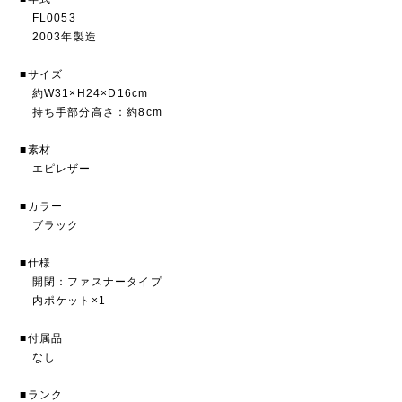
FL0053
2003年製造
■サイズ
約W31×H24×D16cm
持ち手部分高さ：約8cm
■素材
エピレザー
■カラー
ブラック
■仕様
開閉：ファスナータイプ
内ポケット×1
■付属品
なし
■ランク