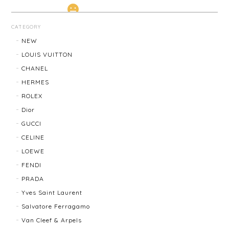
LOUIS VUITTON ルイ・ヴィトン サンチュール ベルト 20031-202505
CATEGORY
2026/01/10
NEW
LOUIS VUITTON
CHANEL
TIFFANY & Co. ティファニー ローマンクロス ネックレス 16762-202412
HERMES
2025/11/29
ROLEX
Dior
発送も早く、梱包もしっかりされており、商品も美品
GUCCI
でした！ありがとうございました。また機会ありまし
CELINE
たら利用させていただきたいと思いました🙇‍♀️
LOEWE
FENDI
TIFFANY＆Co. ティファニー グルーブドウィズ リング K18×SLV 12202-202312
PRADA
2025/10/06
Yves Saint Laurent
Salvatore Ferragamo
もう少し大きなサイズが良かったかな？
Van Cleef & Arpels