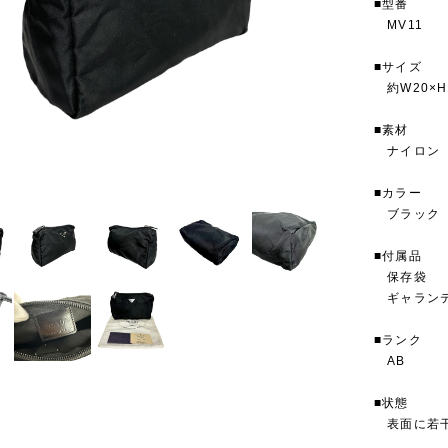
■型番
MV11
■サイズ
約W20×H1
■素材
ナイロン
■カラー
ブラック
■付属品
保存袋
ギャランテ
■ランク
AB
■状態
表面に若干