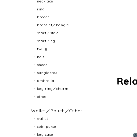
necklace
ring
brooch
bracelet／bangle
scarf／stole
scarf ring
twilly
belt
shoes
sunglasses
Rel
umbrella
key ring／charm
other
Wallet／Pouch／Other
wallet
coin purse
key case