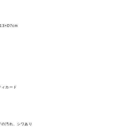
3×D7cm
ィカード
の汚れ、シワあり