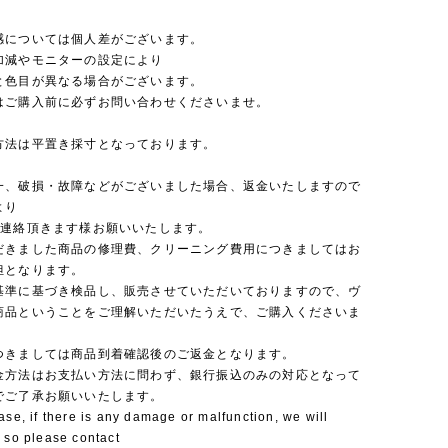
感については個人差がございます。
加減やモニターの設定により
と色目が異なる場合がございます。
はご購入前に必ずお問い合わせくださいませ。
方法は平置き採寸となっております。
一、破損・故障などがございました場合、返金いたしますので
より
ご連絡頂きます様お願いいたします。
だきました商品の修理費、クリーニング費用につきましてはお
担となります。
基準に基づき検品し、販売させていただいておりますので、ヴ
商品ということをご理解いただいたうえで、ご購入くださいま
つきましては商品到着確認後のご返金となります。
金方法はお支払い方法に問わず、銀行振込のみの対応となって
でご了承お願いいたします。
ase, if there is any damage or malfunction, we will
 so please contact