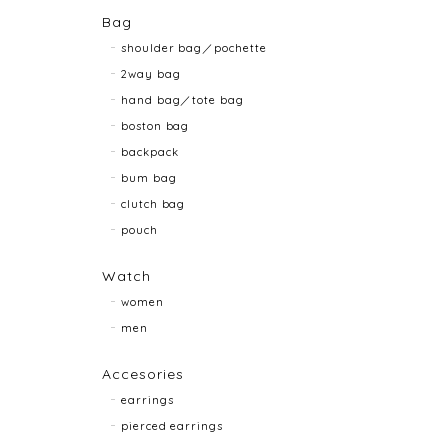
Bag
shoulder bag／pochette
2way bag
hand bag／tote bag
boston bag
backpack
bum bag
clutch bag
pouch
Watch
women
men
Accesories
earrings
pierced earrings