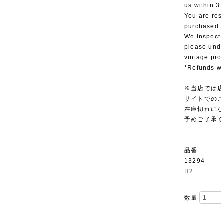
us within 3
You are res
purchased 
We inspect
please und
vintage pr
*Refunds wi
※当店では
サイトでの
在庫切れに
予めご了承
品番
13294
H2
数量