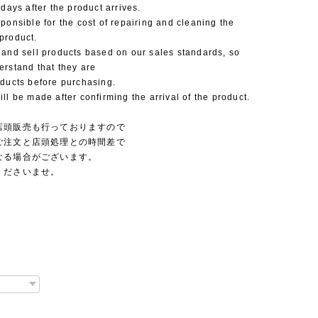
 days after the product arrives.
ponsible for the cost of repairing and cleaning the
product.
 and sell products based on our sales standards, so
erstand that they are
oducts before purchasing.
ll be made after confirming the arrival of the product.
店頭販売も行っておりますので
ご注文と店頭処理との時間差で
なる場合がございます。
くださいませ。