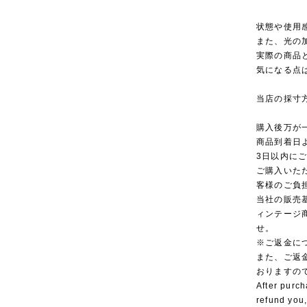
状態や使用
また、光の
実際の商品
気になる点
当店の採寸
購入後万が
商品到着日
3日以内に
ご購入いた
客様のご負
当社の販売
ィンテージ
せ。
※ご返金に
また、ご返
おりますの
After purch
refund you,