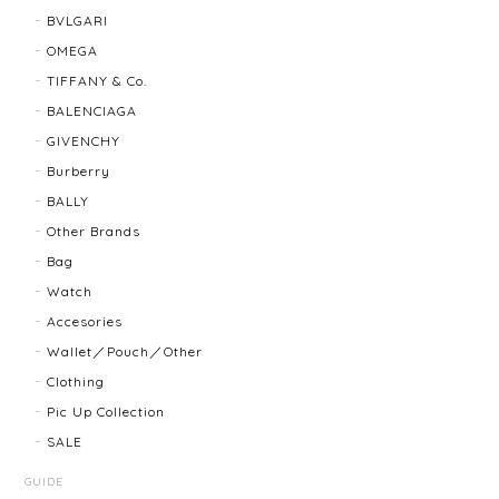
BVLGARI
BALLY バリー ２WAYショルダーバッグ 17804-202502
OMEGA
2025/08/29
TIFFANY & Co.
BALENCIAGA
迅速に対応してくださり、ありがとうございます。 品
GIVENCHY
物の状態も良く、満足しております🥰 また機会があり
ましたらよろしくお願いします！
Burberry
BALLY
Other Brands
FENDI フェンディ 3060L レディースウォッチ 17466-202502
Bag
2025/07/08
Watch
Accesories
商品ページに小傷ありと記載されてましたが素人目に
Wallet／Pouch／Other
はぜんぜんわからずとても綺麗で素敵な時計でとても
Clothing
気にいりました。 いつも迅速な発送と綺麗な商品ばか
りなので安心して購入できます。ありがとうございま
Pic Up Collection
す。
SALE
GUIDE