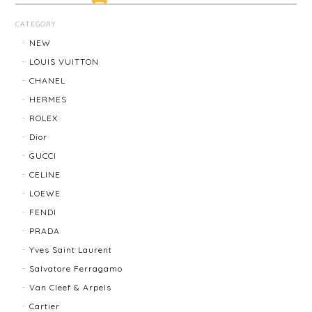
LOUIS VUITTON ルイ・ヴィトン サンチュール ベルト 20031-202505
CATEGORY
2026/01/10
NEW
LOUIS VUITTON
CHANEL
TIFFANY & Co. ティファニー ローマンクロス ネックレス 16762-202412
HERMES
2025/11/29
ROLEX
Dior
発送も早く、梱包もしっかりされており、商品も美品
GUCCI
でした！ありがとうございました。また機会ありまし
CELINE
たら利用させていただきたいと思いました🙇‍♀️
LOEWE
FENDI
TIFFANY＆Co. ティファニー グルーブドウィズ リング K18×SLV 12202-202312
PRADA
2025/10/06
Yves Saint Laurent
Salvatore Ferragamo
もう少し大きなサイズが良かったかな？
Van Cleef & Arpels
Cartier