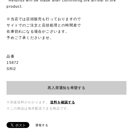
*Refunds will be made after confirming the arrival of the
product.
※当店では店頭販売も行っておりますので
サイトでのご注文と店頭処理との時間差で
在庫切れになる場合がございます。
予めご了承くださいませ。
品番
15872
SRI2
再入荷通知を希望する
※別途送料がかかります。
送料を確認する
※この商品は海外配送できる商品です。
通報する