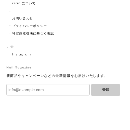
rean について
HERMES エルメス ジャンボブレス 15872-202412
2025/07/05
お問い合わせ
プライバシーポリシー
特定商取引法に基づく表記
GUCCI グッチ ポールチェーンブレスレット 15742-202411
2025/07/04
LINK
Instagram
Mail Magazine
YVES SAINT LAURENT イヴサンローラン ラインストーン イヤリング ゴールド 11994-202311
2025/06/28
新商品やキャンペーンなどの最新情報をお届けいたします。
登録
とても綺麗なお品でした✨ ありがとうございました！
GUCCI グッチ バンブー 巾着 2WAYバッグ ナイロン×エナメル ブラック 10758-202305
2025/06/27