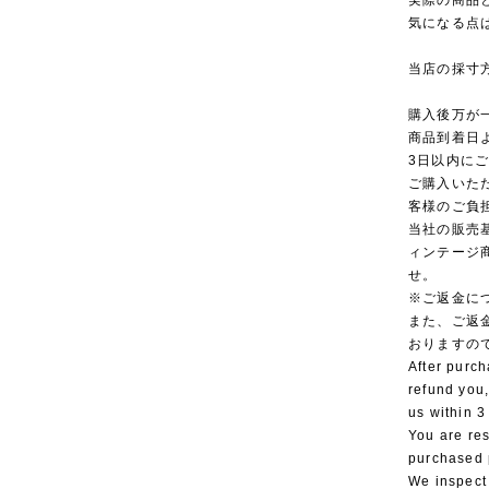
実際の商品
気になる点
当店の採寸
購入後万が
商品到着日
3日以内に
ご購入いた
客様のご負
当社の販売
ィンテージ
せ。
※ご返金に
また、ご返
おりますの
After purch
refund you,
us within 3
You are res
purchased 
We inspect