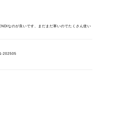
ENDIなのが良いです、まだまだ寒いのでたくさん使い
-202505
2-202412
ざいました。また機会ありましたら利用させていただ