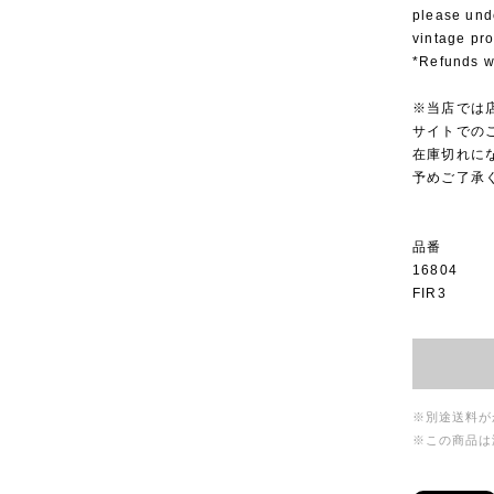
please und
vintage pr
*Refunds wi
※当店では
サイトでの
在庫切れに
予めご了承
品番
16804
FIR3
※別途送料が
※この商品は