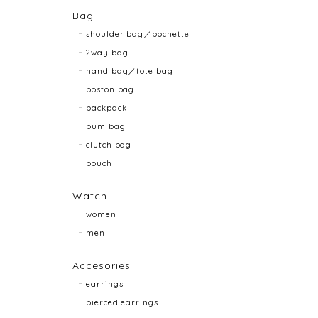
Bag
shoulder bag／pochette
2way bag
hand bag／tote bag
boston bag
backpack
bum bag
clutch bag
pouch
Watch
women
men
Accesories
earrings
pierced earrings