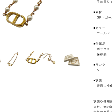
手首周り：最
■素材
GP（ゴー
■カラー
ゴールド
■付属品
ボックス
保存袋
■ランク
A
■状態
表面に小
状態や使用
また、光の