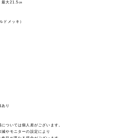
大21.5㎝
ルドメッキ）
傷あり
感については個人差がございます。
加減やモニターの設定により