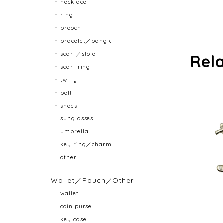
necklace
ring
brooch
bracelet／bangle
scarf／stole
Rel
scarf ring
twilly
belt
shoes
sunglasses
umbrella
key ring／charm
other
Wallet／Pouch／Other
wallet
coin purse
key case