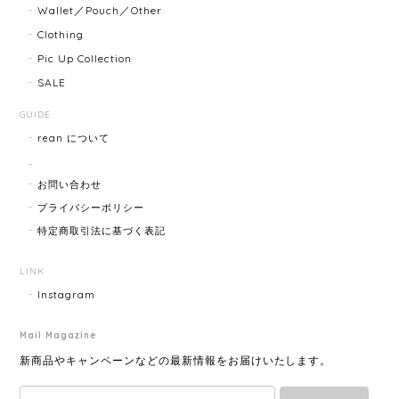
Wallet／Pouch／Other
はぜんぜんわからずとても綺麗で素敵な時計でとても
Clothing
気にいりました。 いつも迅速な発送と綺麗な商品ばか
りなので安心して購入できます。ありがとうございま
Pic Up Collection
す。
SALE
GUIDE
rean について
HERMES エルメス ジャンボブレス 15872-202412
2025/07/05
お問い合わせ
プライバシーポリシー
特定商取引法に基づく表記
GUCCI グッチ ポールチェーンブレスレット 15742-202411
2025/07/04
LINK
Instagram
Mail Magazine
YVES SAINT LAURENT イヴサンローラン ラインストーン イヤリング ゴールド 11994-202311
2025/06/28
新商品やキャンペーンなどの最新情報をお届けいたします。