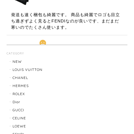
発送も速く梱包も綺麗です。 商品も綺麗でロゴも目立
ち過ぎずよく見るとFENDIなのが良いです、まだまだ
寒いのでたくさん使います。
LOUIS VUITTON ルイ・ヴィトン サンチュール ベルト 20031-202505
CATEGORY
2026/01/10
NEW
LOUIS VUITTON
CHANEL
TIFFANY & Co. ティファニー ローマンクロス ネックレス 16762-202412
HERMES
2025/11/29
ROLEX
Dior
発送も早く、梱包もしっかりされており、商品も美品
GUCCI
でした！ありがとうございました。また機会ありまし
CELINE
たら利用させていただきたいと思いました🙇‍♀️
LOEWE