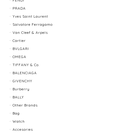
FENDI
TIFFANY＆Co. ティファニー グルーブドウィズ リング K18×SLV 12202-202312
PRADA
2025/10/06
Yves Saint Laurent
Salvatore Ferragamo
もう少し大きなサイズが良かったかな？
Van Cleef & Arpels
Cartier
BVLGARI
BALLY バリー ２WAYショルダーバッグ 17804-202502
OMEGA
2025/08/29
TIFFANY & Co.
BALENCIAGA
迅速に対応してくださり、ありがとうございます。 品
GIVENCHY
物の状態も良く、満足しております🥰 また機会があり
ましたらよろしくお願いします！
Burberry
BALLY
Other Brands
FENDI フェンディ 3060L レディースウォッチ 17466-202502
Bag
2025/07/08
Watch
Accesories
商品ページに小傷ありと記載されてましたが素人目に