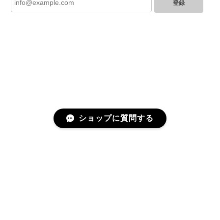
登録
とても綺麗なお品でした✨ ありがとうございました！
GUCCI グッチ バンブー 巾着 2WAYバッグ ナイロン×エナメル ブラック 10758-202305
2025/06/27
直ぐに商品が届きました。迅速に対応して頂きありが
とうございます!お品の状態も良かったです。またご縁
がありましたら宜しくお願い致します。
ショップに質問する
Cartier カルティエ レザーショルダーバッグ 14156-202407
2025/06/17
迅速に対応してくださりありがとうございます！ 大変
美品なお品です✨ 大切に使わせて頂きます。 また機会
プライバシーポリシー
特定商取引法に基づく表記
がありましたらよろしくお願いします。