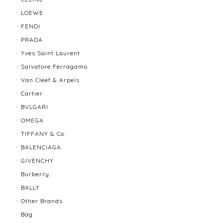
たら利用させていただきたいと思いました🙇‍♀️
LOEWE
FENDI
TIFFANY＆Co. ティファニー グルーブドウィズ リング K18×SLV 12202-202312
PRADA
2025/10/06
Yves Saint Laurent
Salvatore Ferragamo
もう少し大きなサイズが良かったかな？
Van Cleef & Arpels
Cartier
BVLGARI
BALLY バリー ２WAYショルダーバッグ 17804-202502
OMEGA
2025/08/29
TIFFANY & Co.
BALENCIAGA
迅速に対応してくださり、ありがとうございます。 品
GIVENCHY
物の状態も良く、満足しております🥰 また機会があり
ましたらよろしくお願いします！
Burberry
BALLY
Other Brands
FENDI フェンディ 3060L レディースウォッチ 17466-202502
Bag
2025/07/08