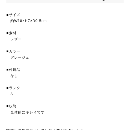
■サイズ
約W10×H7×D0.5cm
■素材
レザー
■カラー
グレージュ
■付属品
なし
■ランク
A
■状態
全体的にキレイです