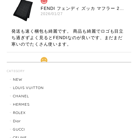
FENDI フェンディ ズッカ マフラー 22816-202512
2026/01/27
発送も速く梱包も綺麗です。 商品も綺麗でロゴも目立
ち過ぎずよく見るとFENDIなのが良いです、まだまだ
寒いのでたくさん使います。
LOUIS VUITTON ルイ・ヴィトン サンチュール ベルト 20031-202505
CATEGORY
2026/01/10
NEW
LOUIS VUITTON
CHANEL
TIFFANY & Co. ティファニー ローマンクロス ネックレス 16762-202412
HERMES
2025/11/29
ROLEX
Dior
発送も早く、梱包もしっかりされており、商品も美品
GUCCI
でした！ありがとうございました。また機会ありまし
CELINE