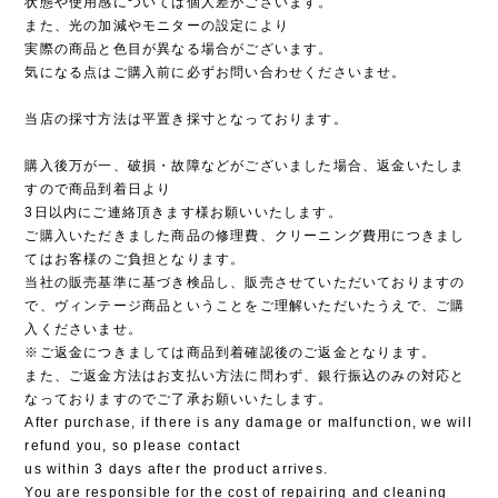
状態や使用感については個人差がございます。
また、光の加減やモニターの設定により
実際の商品と色目が異なる場合がございます。
気になる点はご購入前に必ずお問い合わせくださいませ。
当店の採寸方法は平置き採寸となっております。
購入後万が一、破損・故障などがございました場合、返金いたしま
すので商品到着日より
3日以内にご連絡頂きます様お願いいたします。
ご購入いただきました商品の修理費、クリーニング費用につきまし
てはお客様のご負担となります。
当社の販売基準に基づき検品し、販売させていただいておりますの
で、ヴィンテージ商品ということをご理解いただいたうえで、ご購
入くださいませ。
※ご返金につきましては商品到着確認後のご返金となります。
また、ご返金方法はお支払い方法に問わず、銀行振込のみの対応と
なっておりますのでご了承お願いいたします。
After purchase, if there is any damage or malfunction, we will
refund you, so please contact
us within 3 days after the product arrives.
You are responsible for the cost of repairing and cleaning