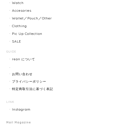
Watch
Accesories
商品ページに小傷ありと記載されてましたが素人目に
Wallet／Pouch／Other
はぜんぜんわからずとても綺麗で素敵な時計でとても
Clothing
気にいりました。 いつも迅速な発送と綺麗な商品ばか
りなので安心して購入できます。ありがとうございま
Pic Up Collection
す。
SALE
GUIDE
rean について
HERMES エルメス ジャンボブレス 15872-202412
2025/07/05
お問い合わせ
プライバシーポリシー
特定商取引法に基づく表記
GUCCI グッチ ポールチェーンブレスレット 15742-202411
2025/07/04
LINK
Instagram
Mail Magazine
YVES SAINT LAURENT イヴサンローラン ラインストーン イヤリング ゴールド 11994-202311