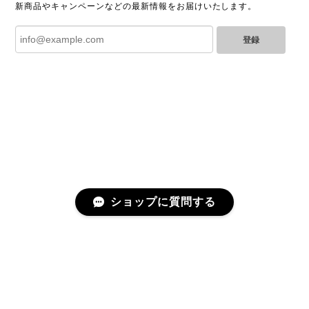
2025/06/28
新商品やキャンペーンなどの最新情報をお届けいたします。
登録
とても綺麗なお品でした✨ ありがとうございました！
GUCCI グッチ バンブー 巾着 2WAYバッグ ナイロン×エナメル ブラック 10758-202305
2025/06/27
直ぐに商品が届きました。迅速に対応して頂きありが
とうございます!お品の状態も良かったです。またご縁
がありましたら宜しくお願い致します。
ショップに質問する
Cartier カルティエ レザーショルダーバッグ 14156-202407
2025/06/17
迅速に対応してくださりありがとうございます！ 大変
美品なお品です✨ 大切に使わせて頂きます。 また機会
プライバシーポリシー
特定商取引法に基づく表記